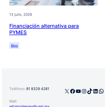
13 julio, 2026
Financiación alternativa para
PYMES
Blog
Teléfono:
81 8329 4281
X
Facebook
YouTube
Instagra
TikTok
Linke
Wh
Mail:
wtcmonterrey@uanl.mx