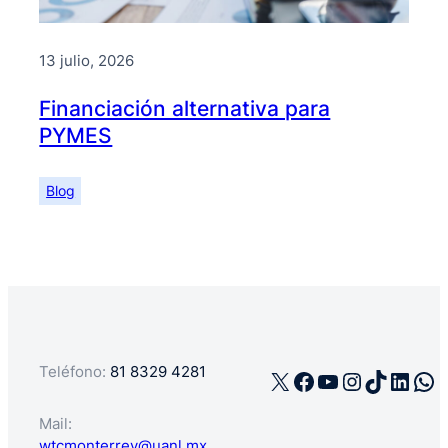
13 julio, 2026
Financiación alternativa para
PYMES
Blog
Teléfono:
81 8329 4281
X
Facebook
YouTube
Instagra
TikTok
Linke
Wh
Mail:
wtcmonterrey@uanl.mx