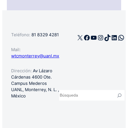
Teléfono:
81 8329 4281
X
Facebook
YouTube
Instagra
TikTok
Linke
Wh
Mail:
wtcmonterrey@uanl.mx
Dirección:
Av Lázaro
Cárdenas 4600 Ote.
Campus Mederos
UANL, Monterrey, N. L. ,
Buscar
México