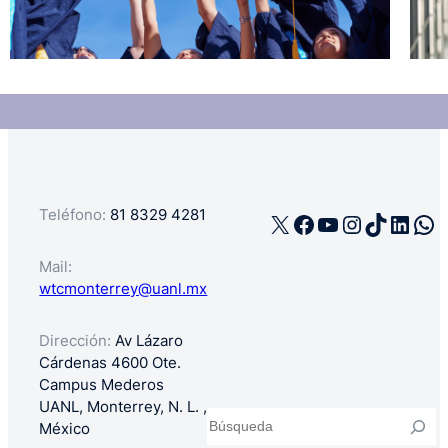
Teléfono:
81 8329 4281
X
Facebook
YouTube
Instagra
TikTok
Linke
Wh
Mail:
wtcmonterrey@uanl.mx
Dirección:
Av Lázaro
Cárdenas 4600 Ote.
Campus Mederos
UANL, Monterrey, N. L. ,
Buscar
México