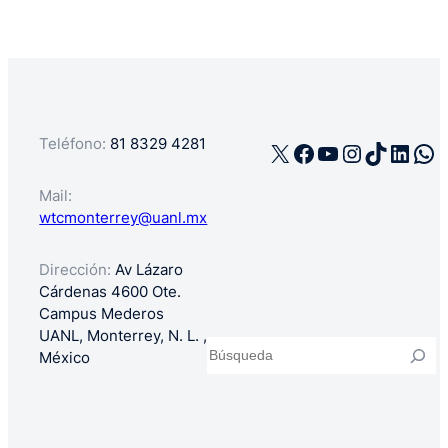
Teléfono:
81 8329 4281
X
Facebook
YouTube
Instagra
TikTok
Linke
Wh
Mail:
wtcmonterrey@uanl.mx
Dirección:
Av Lázaro
Cárdenas 4600 Ote.
Campus Mederos
UANL, Monterrey, N. L. ,
Buscar
México