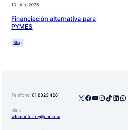
13 julio, 2026
Financiación alternativa para
PYMES
Blog
Teléfono:
81 8329 4281
X
Facebook
YouTube
Instagra
TikTok
Linke
Wh
Mail:
wtcmonterrey@uanl.mx