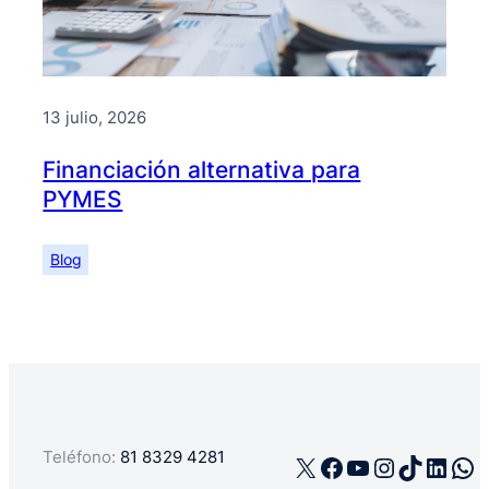
13 julio, 2026
Financiación alternativa para
PYMES
Blog
Teléfono:
81 8329 4281
X
Facebook
YouTube
Instagra
TikTok
Linke
Wh