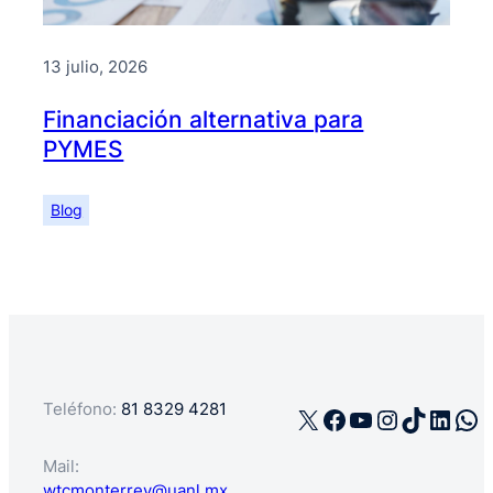
13 julio, 2026
Financiación alternativa para
PYMES
Blog
Teléfono:
81 8329 4281
X
Facebook
YouTube
Instagra
TikTok
Linke
Wh
Mail:
wtcmonterrey@uanl.mx