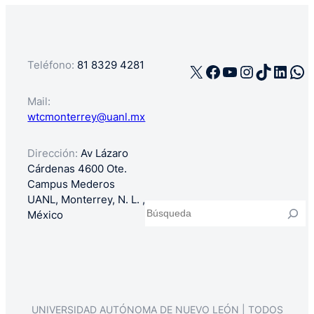
Teléfono:
81 8329 4281
X
Facebook
YouTube
Instagra
TikTok
Linke
Wh
Mail:
wtcmonterrey@uanl.mx
Dirección:
Av Lázaro
Cárdenas 4600 Ote.
Campus Mederos
UANL, Monterrey, N. L. ,
Buscar
México
UNIVERSIDAD AUTÓNOMA DE NUEVO LEÓN | TODOS