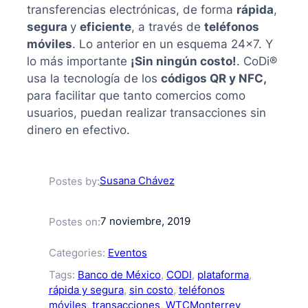
transferencias electrónicas, de forma
rápida
,
segura
y
eficiente
, a través de
teléfonos
móviles
. Lo anterior en un esquema 24×7. Y
lo más importante
¡Sin ningún costo!
. CoDi®
usa la tecnología de los
códigos QR y NFC,
para facilitar que tanto comercios como
usuarios, puedan realizar transacciones sin
dinero en efectivo.
Susana Chávez
Postes by:
7 noviembre, 2019
Postes on:
Categories:
Eventos
Tags:
Banco de México
, 
CODI
, 
plataforma
, 
rápida y segura
, 
sin costo
, 
teléfonos
móviles
, 
transacciones
, 
WTCMonterrey