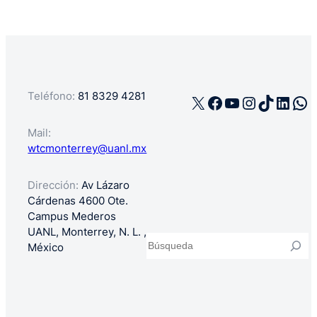
Teléfono:
81 8329 4281
X
Facebook
YouTube
Instagra
TikTok
Linke
Wh
Mail:
wtcmonterrey@uanl.mx
Dirección:
Av Lázaro
Cárdenas 4600 Ote.
Campus Mederos
UANL, Monterrey, N. L. ,
Buscar
México