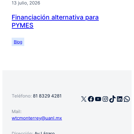
13 julio, 2026
Financiación alternativa para
PYMES
Blog
Teléfono:
81 8329 4281
X
Facebook
YouTube
Instagra
TikTok
Linke
Wh
Mail:
wtcmonterrey@uanl.mx
Dirección:
Av Lázaro