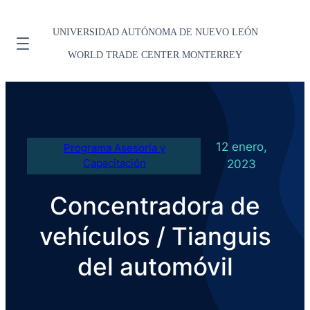
UNIVERSIDAD AUTÓNOMA DE NUEVO LEÓN
WORLD TRADE CENTER MONTERREY
12 enero,
Programa Asesoría y
Capacitación
2023
Concentradora de
vehículos / Tianguis
del automóvil