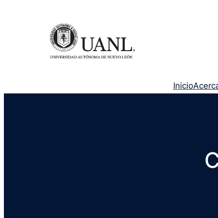
Inicio
Acerc
C