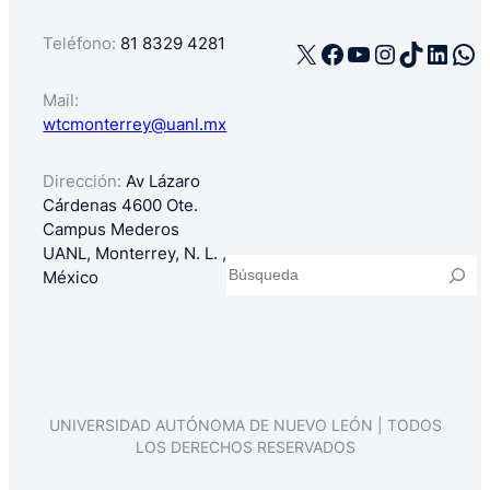
Teléfono:
81 8329 4281
X
Facebook
YouTube
Instagra
TikTok
Linke
Wh
Mail:
wtcmonterrey@uanl.mx
Dirección:
Av Lázaro
Cárdenas 4600 Ote.
Campus Mederos
UANL, Monterrey, N. L. ,
Buscar
México
UNIVERSIDAD AUTÓNOMA DE NUEVO LEÓN | TODOS
LOS DERECHOS RESERVADOS