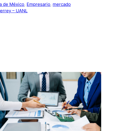
a de México
, 
Empresario
, 
mercado
errey – UANL