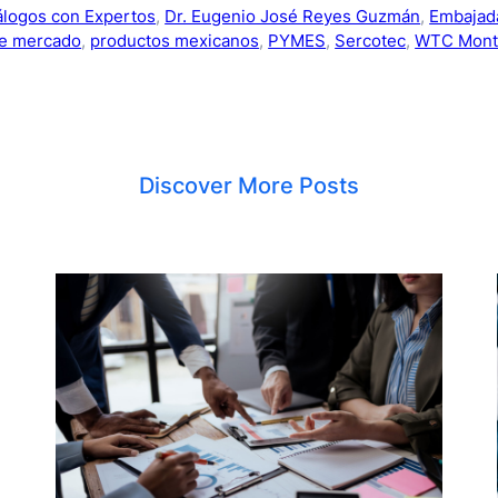
álogos con Expertos
, 
Dr. Eugenio José Reyes Guzmán
, 
Embajad
de mercado
, 
productos mexicanos
, 
PYMES
, 
Sercotec
, 
WTC Mont
Discover More Posts