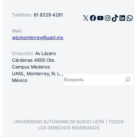
Teléfono:
81 8329 4281
X
Facebook
YouTube
Instagra
TikTok
Linke
Wh
Mail:
wtcmonterrey@uanl.mx
Dirección:
Av Lázaro
Cárdenas 4600 Ote.
Campus Mederos
UANL, Monterrey, N. L. ,
Buscar
México
UNIVERSIDAD AUTÓNOMA DE NUEVO LEÓN | TODOS
LOS DERECHOS RESERVADOS