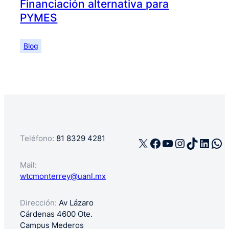
Financiación alternativa para
PYMES
Blog
Teléfono:
81 8329 4281
X
Facebook
YouTube
Instagra
TikTok
Linke
Wh
Mail:
wtcmonterrey@uanl.mx
Dirección:
Av Lázaro
Cárdenas 4600 Ote.
Campus Mederos