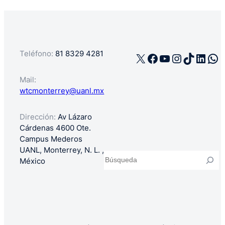
Teléfono:
81 8329 4281
X
Facebook
YouTube
Instagra
TikTok
Linke
Wh
Mail:
wtcmonterrey@uanl.mx
Dirección:
Av Lázaro
Cárdenas 4600 Ote.
Campus Mederos
UANL, Monterrey, N. L. ,
Buscar
México