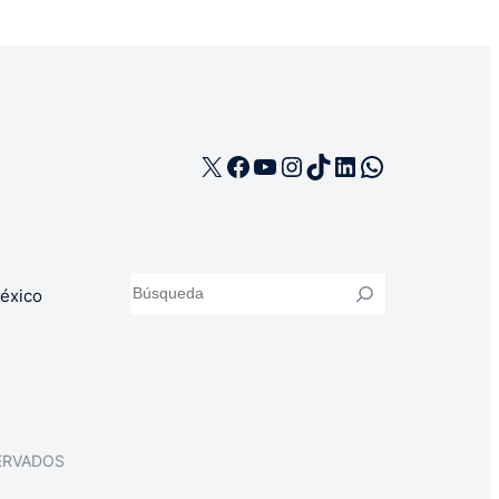
X
Facebook
YouTube
Instagram
TikTok
LinkedIn
WhatsApp
Buscar
éxico
ERVADOS