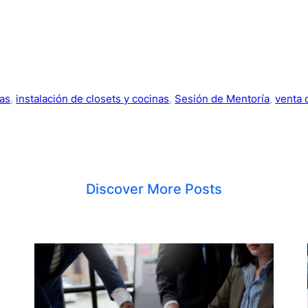
nas
, 
instalación de closets y cocinas
, 
Sesión de Mentoría
, 
venta 
Discover More Posts