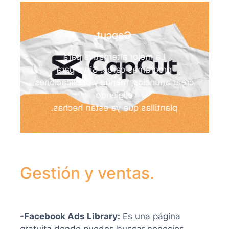
Capcut
La mejor alternativa para
programas caros. Sirve para
crear anuncios, menús y publicaciones
eligiendo
plantillas que ya están hechas.
Gestión y ventas.
-Facebook Ads Library:
Es una página