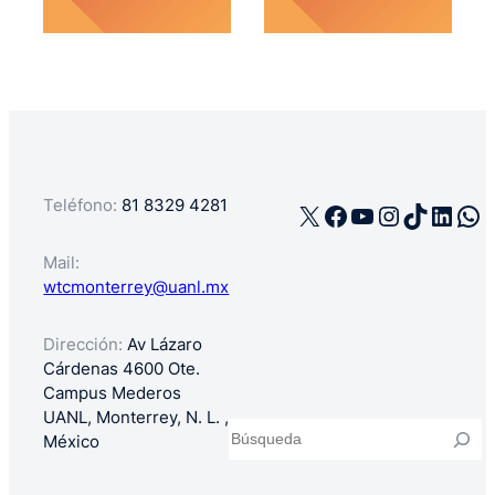
Teléfono:
81 8329 4281
X
Facebook
YouTube
Instagra
TikTok
Linke
Wh
Mail:
wtcmonterrey@uanl.mx
Dirección:
Av Lázaro
Cárdenas 4600 Ote.
Campus Mederos
UANL, Monterrey, N. L. ,
Buscar
México