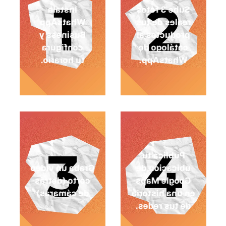
Instala
Sube 3 fotos
WhatsApp
reales de tus
Business y
productos al
configura
catálogo de
tu horario.
WhatsApp.
Publica tu
Graba un video
ubicación de
corto (detrás
Google Maps
de cámaras)
en una historia
de tus redes.