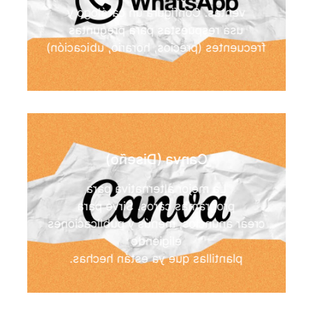
ventas. Configura un catálogo y
usa respuestas para preguntas
frecuentes (precios, horario, ubicación)
Canva (Diseño)
La mejor alternativa para
programas caros. Sirve para
crear anuncios, menús y publicaciones
eligiendo
plantillas que ya están hechas.