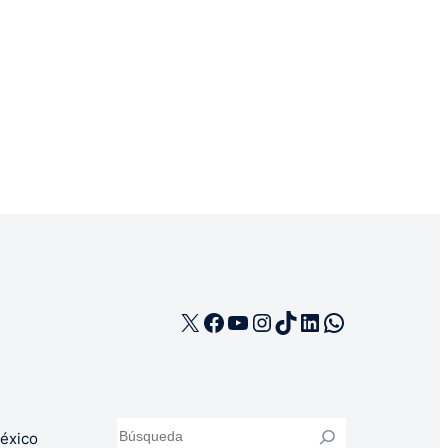
X
Facebook
YouTube
Instagram
TikTok
LinkedIn
WhatsApp
Buscar
éxico