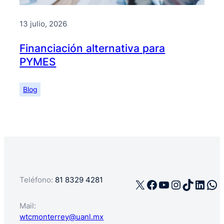
13 julio, 2026
Financiación alternativa para
PYMES
Blog
Teléfono:
81 8329 4281
X
Facebook
YouTube
Instagra
TikTok
Linke
Wh
Mail:
wtcmonterrey@uanl.mx