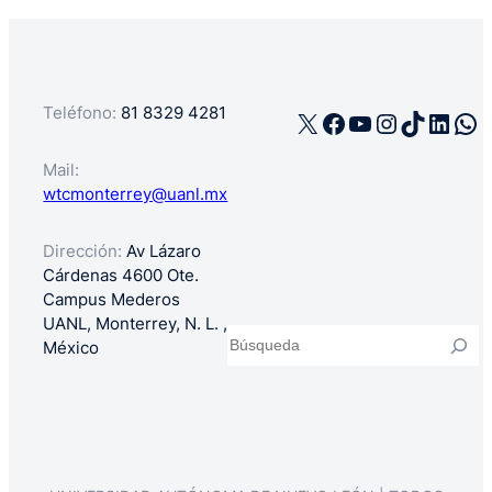
Teléfono:
81 8329 4281
X
Facebook
YouTube
Instagra
TikTok
Linke
Wh
Mail:
wtcmonterrey@uanl.mx
Dirección:
Av Lázaro
Cárdenas 4600 Ote.
Campus Mederos
UANL, Monterrey, N. L. ,
Buscar
México