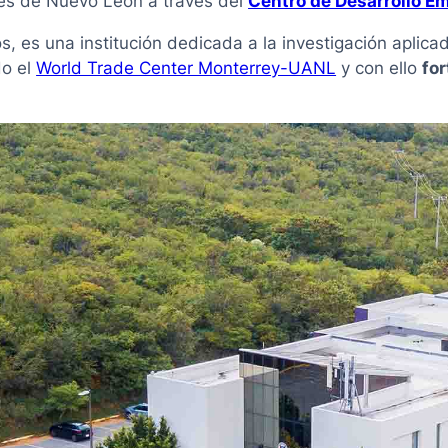
es de Nuevo León a través del
Centro de Desarrollo Em
 es una institución dedicada a la investigación aplicad
do el
World Trade Center Monterrey-UANL
y con ello
for