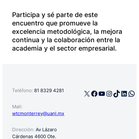
Participa y sé parte de este
encuentro que promueve la
excelencia metodológica, la mejora
continua y la colaboración entre la
academia y el sector empresarial.
Teléfono:
81 8329 4281
X
Facebook
YouTube
Instagra
TikTok
Linke
Wh
Mail:
wtcmonterrey@uanl.mx
Dirección:
Av Lázaro
Cárdenas 4600 Ote.