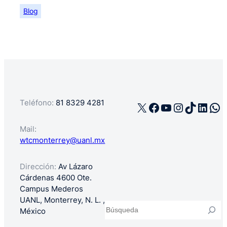
Blog
Teléfono:
81 8329 4281
X
Facebook
YouTube
Instagra
TikTok
Linke
Wh
Mail:
wtcmonterrey@uanl.mx
Dirección:
Av Lázaro
Cárdenas 4600 Ote.
Campus Mederos
UANL, Monterrey, N. L. ,
Buscar
México