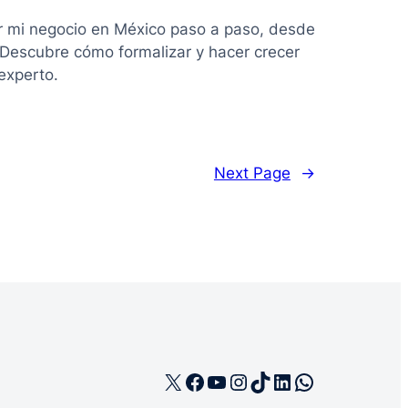
r mi negocio en México paso a paso, desde
. Descubre cómo formalizar y hacer crecer
experto.
Next Page
→
X
Facebook
YouTube
Instagram
TikTok
LinkedIn
WhatsApp