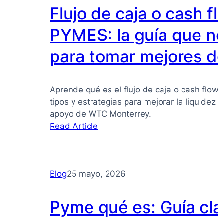
Flujo de caja o cash 
PYMES: la guía que n
para tomar mejores d
Aprende qué es el flujo de caja o cash flo
tipos y estrategias para mejorar la liquide
apoyo de WTC Monterrey.
:
Read Article
Flujo
de
caja
Blog
25 mayo, 2026
o
cash
flow
Pyme qué es: Guía cl
para