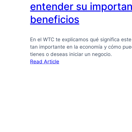
PYMES:
entender su importan
la
beneficios
guía
que
necesitas
En el WTC te explicamos qué significa este
para
tan importante en la economía y cómo pued
tomar
tienes o deseas iniciar un negocio.
mejores
:
Read Article
decisiones
Pyme
qué
es:
Guía
clara
para
entender
su
importancia