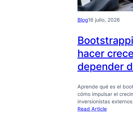
Blog
16 julio, 2026
Bootstrapp
hacer crece
depender de
Aprende qué es el boot
cómo impulsar el crec
inversionistas externo
:
Read Article
Bootstrapp
qué
es