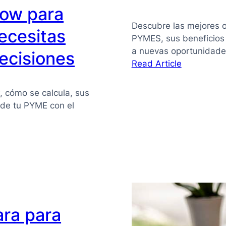
flow para
Descubre las mejores o
ecesitas
PYMES, sus beneficios
a nuevas oportunidade
ecisiones
:
Read Article
Financiaci
alternativa
w, cómo se calcula, sus
para
z de tu PYME con el
PYMES
ara para