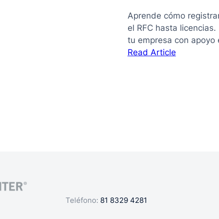
Aprende cómo registra
el RFC hasta licencias
tu empresa con apoyo 
:
Read Article
La
guía
de
cómo
registrar
mi
negocio
en
México
Teléfono:
81 8329 4281