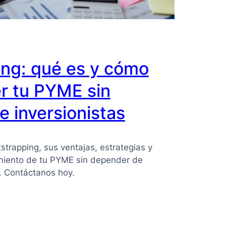
ing: qué es y cómo
r tu PYME sin
 inversionistas
strapping, sus ventajas, estrategias y
imiento de tu PYME sin depender de
s. Contáctanos hoy.
ing: