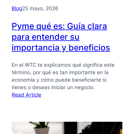
para
Blog
25 mayo, 2026
PYMES
Pyme qué es: Guía clara
para entender su
importancia y beneficios
En el WTC te explicamos qué significa este
término, por qué es tan importante en la
economía y cómo puede beneficiarte si
tienes o deseas iniciar un negocio.
:
Read Article
Pyme
qué
es:
Guía
clara