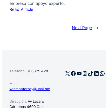
empresa con apoyo experto.
:
Read Article
La
guía
de
Next Page
→
cómo
registrar
mi
negocio
en
México
Teléfono:
81 8329 4281
X
Facebook
YouTube
Instagra
TikTok
Linke
Wh
Mail:
wtcmonterrey@uanl.mx
Dirección:
Av Lázaro
Cárdenas 4600 Ote.