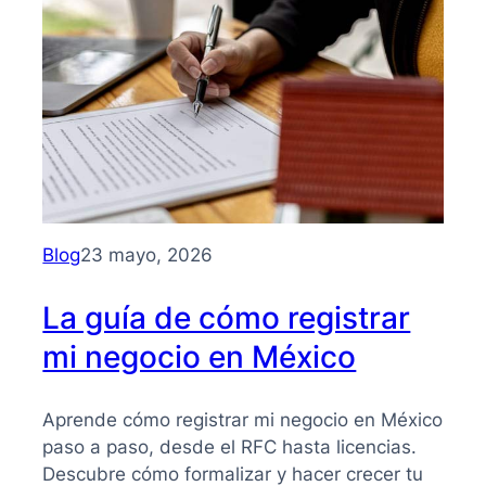
para
entender
su
importancia
y
beneficios
Blog
23 mayo, 2026
La guía de cómo registrar
mi negocio en México
Aprende cómo registrar mi negocio en México
paso a paso, desde el RFC hasta licencias.
Descubre cómo formalizar y hacer crecer tu