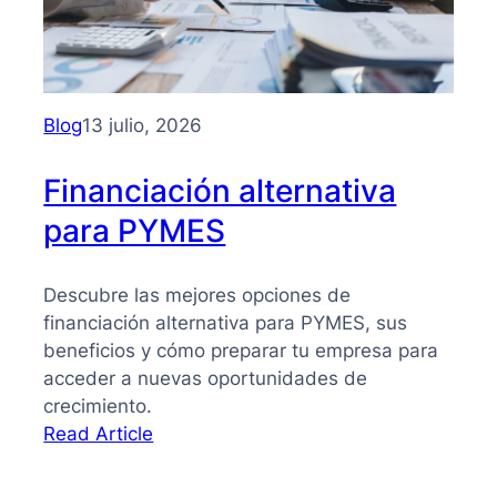
PYMES:
la
guía
que
necesitas
Blog
13 julio, 2026
para
tomar
Financiación alternativa
mejores
para PYMES
decisiones
Descubre las mejores opciones de
financiación alternativa para PYMES, sus
beneficios y cómo preparar tu empresa para
acceder a nuevas oportunidades de
crecimiento.
:
Read Article
Financiación
alternativa