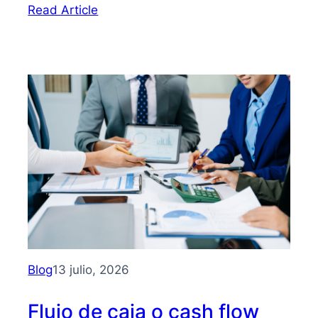
:
Read Article
Bootstrapping:
qué
es
y
cómo
hacer
crecer
tu
PYME
sin
depender
de
inversionistas
Blog
13 julio, 2026
Flujo de caja o cash flow