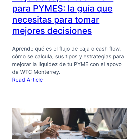
para PYMES: la guía que
necesitas para tomar
mejores decisiones
Aprende qué es el flujo de caja o cash flow,
cómo se calcula, sus tipos y estrategias para
mejorar la liquidez de tu PYME con el apoyo
de WTC Monterrey.
:
Read Article
Flujo
de
caja
o
cash
flow
para