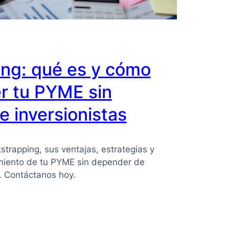
ing: qué es y cómo
r tu PYME sin
 inversionistas
strapping, sus ventajas, estrategias y
imiento de tu PYME sin depender de
s. Contáctanos hoy.
ing: