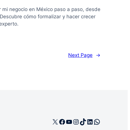
r mi negocio en México paso a paso, desde
. Descubre cómo formalizar y hacer crecer
experto.
Next Page
→
X
Facebook
YouTube
Instagram
TikTok
LinkedIn
WhatsApp