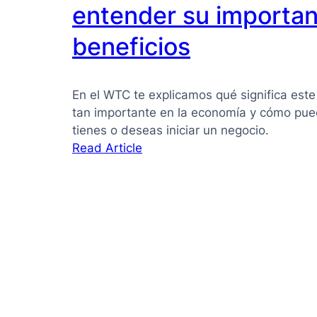
PYMES:
entender su importan
la
beneficios
guía
que
necesitas
En el WTC te explicamos qué significa este
para
tan importante en la economía y cómo pued
tomar
tienes o deseas iniciar un negocio.
mejores
:
Read Article
decisiones
Pyme
qué
es:
Guía
clara
para
entender
su
importancia