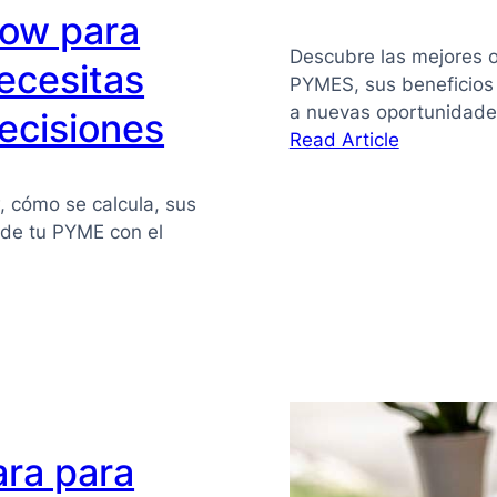
flow para
Descubre las mejores o
ecesitas
PYMES, sus beneficios
a nuevas oportunidade
ecisiones
:
Read Article
Financiaci
alternativa
w, cómo se calcula, sus
para
z de tu PYME con el
PYMES
ara para