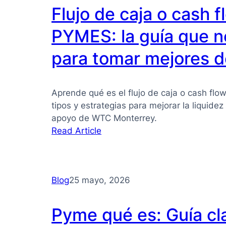
Flujo de caja o cash 
PYMES: la guía que n
para tomar mejores d
Aprende qué es el flujo de caja o cash flo
tipos y estrategias para mejorar la liquide
apoyo de WTC Monterrey.
:
Read Article
Flujo
de
caja
Blog
25 mayo, 2026
o
cash
flow
Pyme qué es: Guía cl
para