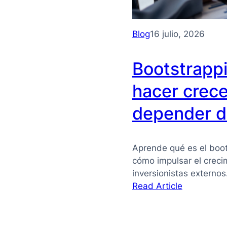
Blog
16 julio, 2026
Bootstrapp
hacer crece
depender de
Aprende qué es el boot
cómo impulsar el crec
inversionistas externo
:
Read Article
Bootstrapp
qué
es