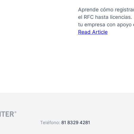
Aprende cómo registra
el RFC hasta licencias
tu empresa con apoyo 
:
Read Article
La
guía
de
cómo
registrar
mi
negocio
en
México
Teléfono:
81 8329 4281