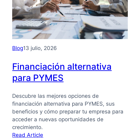
para
PYMES:
la
guía
que
necesitas
Blog
13 julio, 2026
para
tomar
Financiación alternativa
mejores
para PYMES
decisiones
Descubre las mejores opciones de
financiación alternativa para PYMES, sus
beneficios y cómo preparar tu empresa para
acceder a nuevas oportunidades de
crecimiento.
:
Read Article