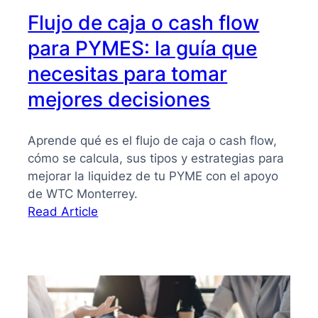
Flujo de caja o cash flow
para PYMES: la guía que
necesitas para tomar
mejores decisiones
Aprende qué es el flujo de caja o cash flow,
cómo se calcula, sus tipos y estrategias para
mejorar la liquidez de tu PYME con el apoyo
de WTC Monterrey.
:
Read Article
Flujo
de
caja
o
cash
flow