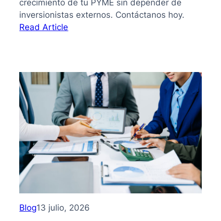
crecimiento de tu PYME sin depender de
inversionistas externos. Contáctanos hoy.
:
Read Article
Bootstrapping:
qué
es
y
cómo
hacer
crecer
tu
PYME
sin
depender
de
inversionistas
Blog
13 julio, 2026