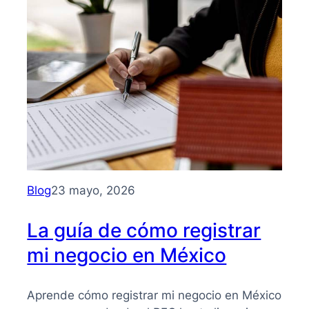
Guía
clara
para
entender
su
importancia
y
beneficios
Blog
23 mayo, 2026
La guía de cómo registrar
mi negocio en México
Aprende cómo registrar mi negocio en México