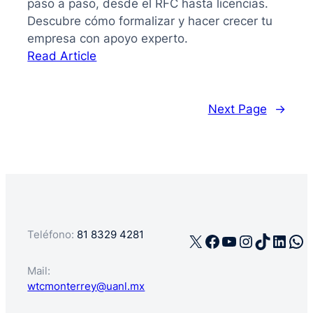
paso a paso, desde el RFC hasta licencias.
Descubre cómo formalizar y hacer crecer tu
empresa con apoyo experto.
:
Read Article
La
guía
de
Next Page
→
cómo
registrar
mi
negocio
en
México
Teléfono:
81 8329 4281
X
Facebook
YouTube
Instagra
TikTok
Linke
Wh
Mail:
wtcmonterrey@uanl.mx