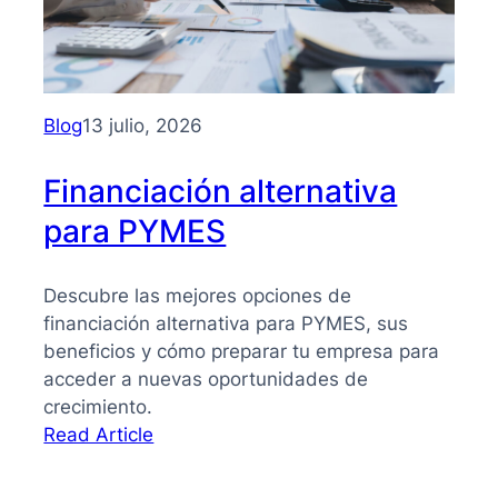
PYMES:
la
guía
que
necesitas
Blog
13 julio, 2026
para
tomar
Financiación alternativa
mejores
para PYMES
decisiones
Descubre las mejores opciones de
financiación alternativa para PYMES, sus
beneficios y cómo preparar tu empresa para
acceder a nuevas oportunidades de
crecimiento.
:
Read Article
Financiación
alternativa