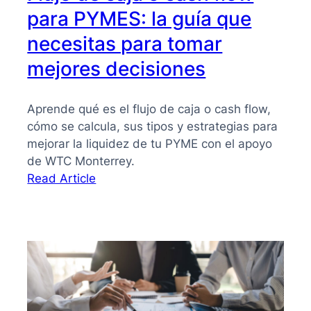
para PYMES: la guía que
necesitas para tomar
mejores decisiones
Aprende qué es el flujo de caja o cash flow,
cómo se calcula, sus tipos y estrategias para
mejorar la liquidez de tu PYME con el apoyo
de WTC Monterrey.
:
Read Article
Flujo
de
caja
o
cash
flow
para