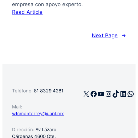
empresa con apoyo experto.
:
Read Article
La
guía
de
Next Page
→
cómo
registrar
mi
negocio
en
México
Teléfono:
81 8329 4281
X
Facebook
YouTube
Instagra
TikTok
Linke
Wh
Mail:
wtcmonterrey@uanl.mx
Dirección:
Av Lázaro
Cárdenas 4600 Ote.