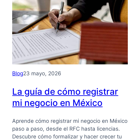
para
entender
su
importancia
y
beneficios
Blog
23 mayo, 2026
La guía de cómo registrar
mi negocio en México
Aprende cómo registrar mi negocio en México
paso a paso, desde el RFC hasta licencias.
Descubre cómo formalizar y hacer crecer tu