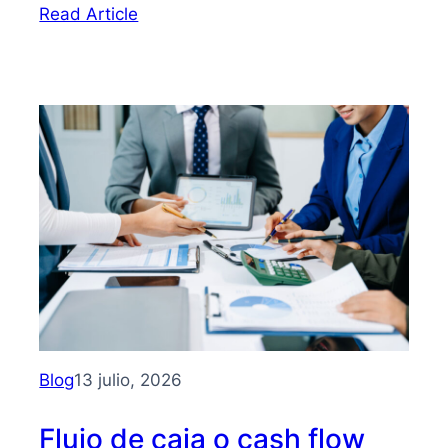
:
Read Article
Bootstrapping:
qué
es
y
cómo
hacer
crecer
tu
PYME
sin
depender
de
inversionistas
Blog
13 julio, 2026
Flujo de caja o cash flow