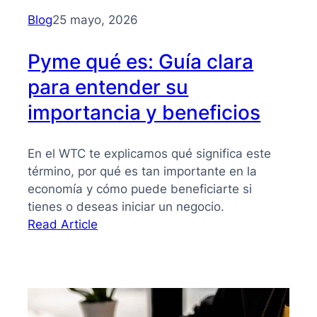
para
Blog
25 mayo, 2026
PYMES
Pyme qué es: Guía clara
para entender su
importancia y beneficios
En el WTC te explicamos qué significa este
término, por qué es tan importante en la
economía y cómo puede beneficiarte si
tienes o deseas iniciar un negocio.
:
Read Article
Pyme
qué
es:
Guía
clara