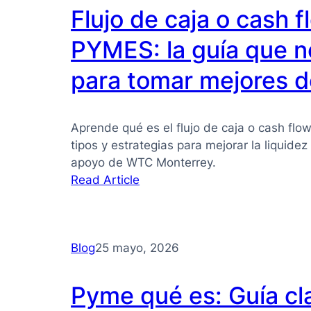
Flujo de caja o cash 
PYMES: la guía que n
para tomar mejores d
Aprende qué es el flujo de caja o cash flo
tipos y estrategias para mejorar la liquide
apoyo de WTC Monterrey.
:
Read Article
Flujo
de
caja
Blog
25 mayo, 2026
o
cash
flow
Pyme qué es: Guía cl
para