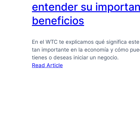
PYMES:
entender su importan
la
beneficios
guía
que
necesitas
En el WTC te explicamos qué significa este
para
tan importante en la economía y cómo pued
tomar
tienes o deseas iniciar un negocio.
mejores
:
Read Article
decisiones
Pyme
qué
es:
Guía
clara
para
entender
su
importancia