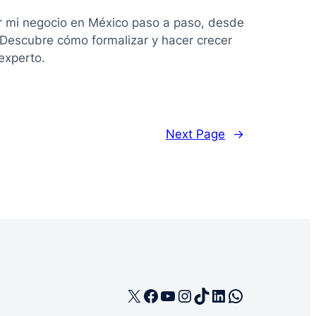
r mi negocio en México paso a paso, desde
. Descubre cómo formalizar y hacer crecer
experto.
Next Page
→
X
Facebook
YouTube
Instagram
TikTok
LinkedIn
WhatsApp