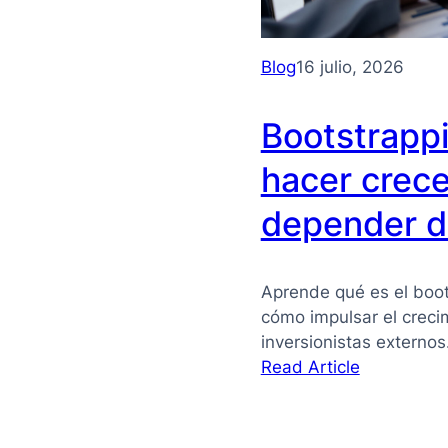
Blog
16 julio, 2026
Bootstrapp
hacer crece
depender de
Aprende qué es el boot
cómo impulsar el crec
inversionistas externo
:
Read Article
Bootstrapp
qué
es