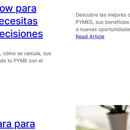
flow para
Descubre las mejores o
ecesitas
PYMES, sus beneficios
a nuevas oportunidade
ecisiones
:
Read Article
Financiaci
alternativa
w, cómo se calcula, sus
para
z de tu PYME con el
PYMES
ara para