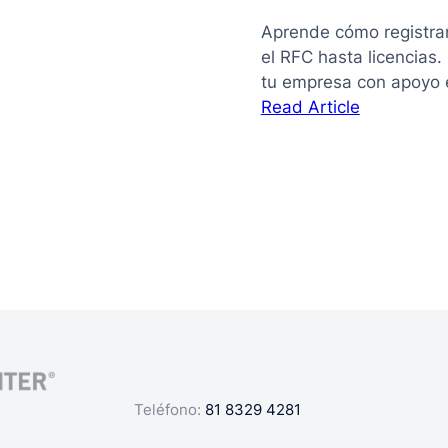
Aprende cómo registra
el RFC hasta licencias
tu empresa con apoyo 
:
Read Article
La
guía
de
cómo
registrar
mi
negocio
en
México
Teléfono:
81 8329 4281