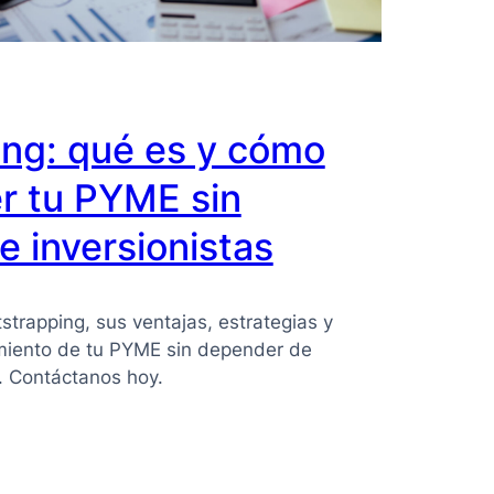
ing: qué es y cómo
r tu PYME sin
 inversionistas
strapping, sus ventajas, estrategias y
imiento de tu PYME sin depender de
s. Contáctanos hoy.
ing: