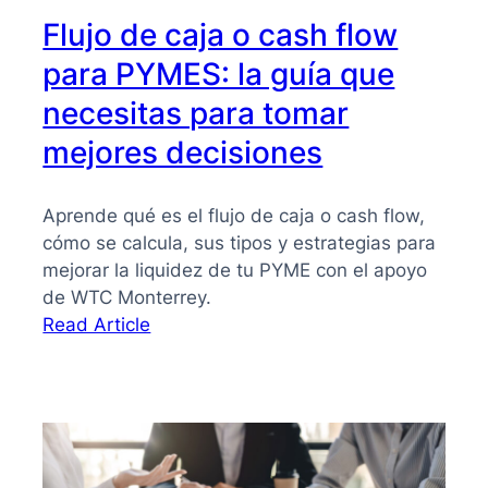
Flujo de caja o cash flow
para PYMES: la guía que
necesitas para tomar
mejores decisiones
Aprende qué es el flujo de caja o cash flow,
cómo se calcula, sus tipos y estrategias para
mejorar la liquidez de tu PYME con el apoyo
de WTC Monterrey.
:
Read Article
Flujo
de
caja
o
cash
flow