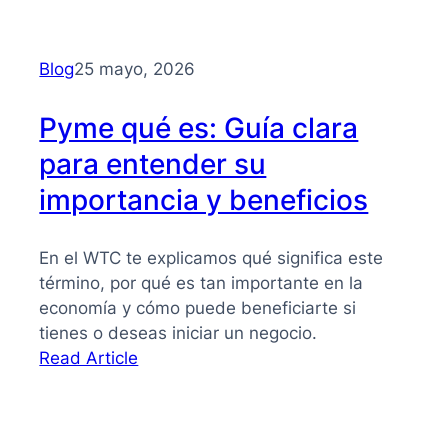
Financiación
alternativa
para
Blog
25 mayo, 2026
PYMES
Pyme qué es: Guía clara
para entender su
importancia y beneficios
En el WTC te explicamos qué significa este
término, por qué es tan importante en la
economía y cómo puede beneficiarte si
tienes o deseas iniciar un negocio.
:
Read Article
Pyme
qué
es: