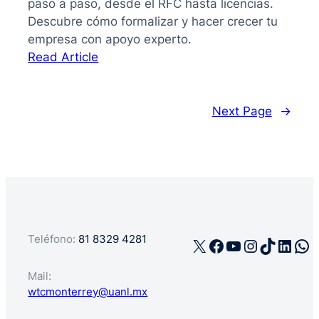
paso a paso, desde el RFC hasta licencias.
Descubre cómo formalizar y hacer crecer tu
empresa con apoyo experto.
:
Read Article
La
guía
de
Next Page
→
cómo
registrar
mi
negocio
en
México
Teléfono:
81 8329 4281
X
Facebook
YouTube
Instagra
TikTok
Linke
Wh
Mail:
wtcmonterrey@uanl.mx