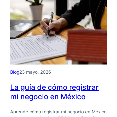
Guía
clara
para
entender
su
importancia
y
beneficios
Blog
23 mayo, 2026
La guía de cómo registrar
mi negocio en México
Aprende cómo registrar mi negocio en México