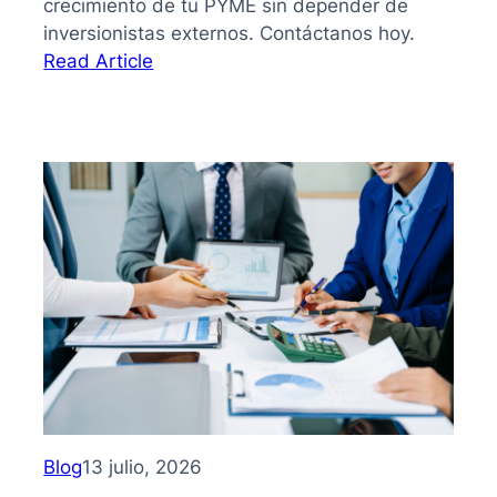
crecimiento de tu PYME sin depender de
inversionistas externos. Contáctanos hoy.
:
Read Article
Bootstrapping:
qué
es
y
cómo
hacer
crecer
tu
PYME
sin
depender
de
inversionistas
Blog
13 julio, 2026