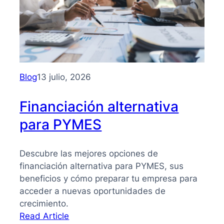
para
PYMES:
la
guía
que
necesitas
Blog
13 julio, 2026
para
tomar
Financiación alternativa
mejores
para PYMES
decisiones
Descubre las mejores opciones de
financiación alternativa para PYMES, sus
beneficios y cómo preparar tu empresa para
acceder a nuevas oportunidades de
crecimiento.
:
Read Article