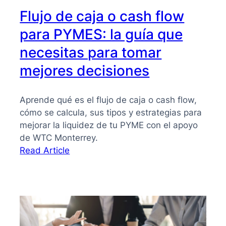
Flujo de caja o cash flow
para PYMES: la guía que
necesitas para tomar
mejores decisiones
Aprende qué es el flujo de caja o cash flow,
cómo se calcula, sus tipos y estrategias para
mejorar la liquidez de tu PYME con el apoyo
de WTC Monterrey.
:
Read Article
Flujo
de
caja
o
cash
flow