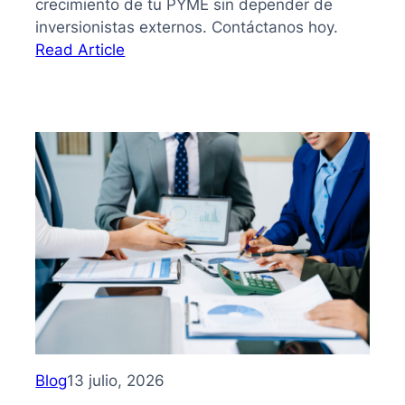
crecimiento de tu PYME sin depender de
inversionistas externos. Contáctanos hoy.
:
Read Article
Bootstrapping:
qué
es
y
cómo
hacer
crecer
tu
PYME
sin
depender
de
inversionistas
Blog
13 julio, 2026