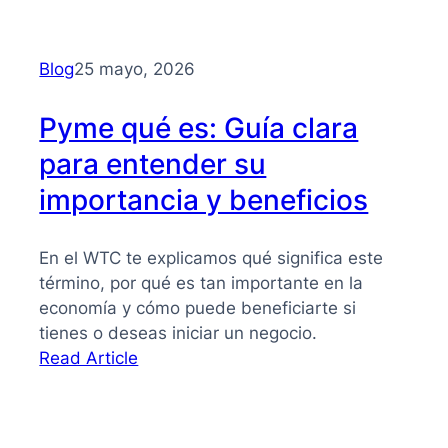
Financiación
alternativa
para
Blog
25 mayo, 2026
PYMES
Pyme qué es: Guía clara
para entender su
importancia y beneficios
En el WTC te explicamos qué significa este
término, por qué es tan importante en la
economía y cómo puede beneficiarte si
tienes o deseas iniciar un negocio.
:
Read Article
Pyme
qué
es: