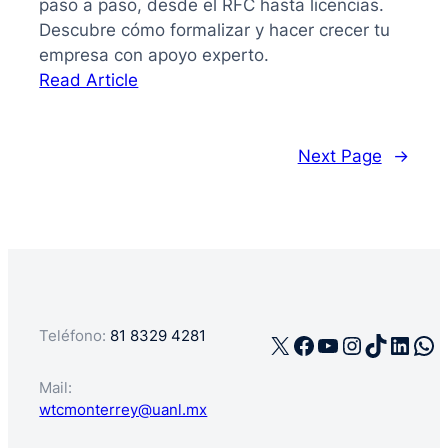
paso a paso, desde el RFC hasta licencias.
Descubre cómo formalizar y hacer crecer tu
empresa con apoyo experto.
:
Read Article
La
guía
de
Next Page
→
cómo
registrar
mi
negocio
en
México
Teléfono:
81 8329 4281
X
Facebook
YouTube
Instagra
TikTok
Linke
Wh
Mail:
wtcmonterrey@uanl.mx