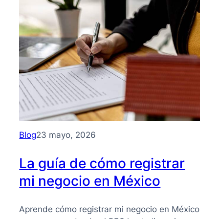
Guía
clara
para
entender
su
importancia
y
beneficios
Blog
23 mayo, 2026
La guía de cómo registrar
mi negocio en México
Aprende cómo registrar mi negocio en México