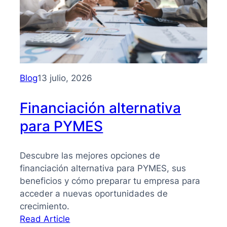
para
PYMES:
la
guía
que
necesitas
Blog
13 julio, 2026
para
tomar
Financiación alternativa
mejores
para PYMES
decisiones
Descubre las mejores opciones de
financiación alternativa para PYMES, sus
beneficios y cómo preparar tu empresa para
acceder a nuevas oportunidades de
crecimiento.
:
Read Article