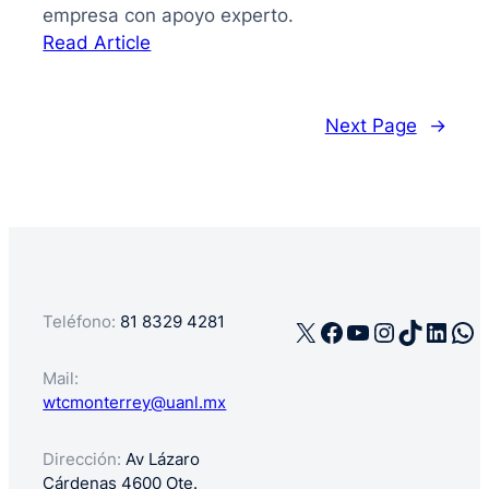
empresa con apoyo experto.
:
Read Article
La
guía
de
Next Page
→
cómo
registrar
mi
negocio
en
México
Teléfono:
81 8329 4281
X
Facebook
YouTube
Instagra
TikTok
Linke
Wh
Mail:
wtcmonterrey@uanl.mx
Dirección:
Av Lázaro
Cárdenas 4600 Ote.