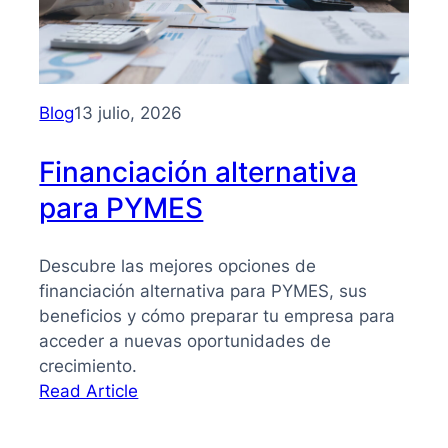
PYMES:
la
guía
que
necesitas
Blog
13 julio, 2026
para
tomar
Financiación alternativa
mejores
para PYMES
decisiones
Descubre las mejores opciones de
financiación alternativa para PYMES, sus
beneficios y cómo preparar tu empresa para
acceder a nuevas oportunidades de
crecimiento.
:
Read Article
Financiación
alternativa