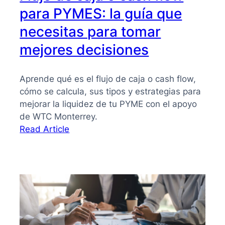
para PYMES: la guía que
necesitas para tomar
mejores decisiones
Aprende qué es el flujo de caja o cash flow,
cómo se calcula, sus tipos y estrategias para
mejorar la liquidez de tu PYME con el apoyo
de WTC Monterrey.
:
Read Article
Flujo
de
caja
o
cash
flow
para