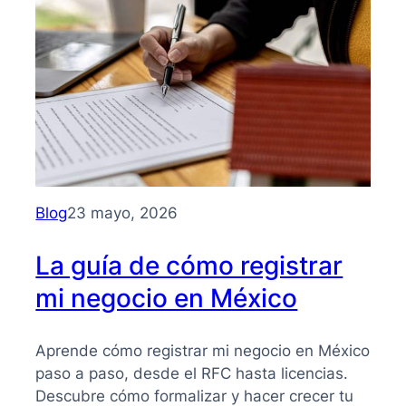
para
entender
su
importancia
y
beneficios
Blog
23 mayo, 2026
La guía de cómo registrar
mi negocio en México
Aprende cómo registrar mi negocio en México
paso a paso, desde el RFC hasta licencias.
Descubre cómo formalizar y hacer crecer tu