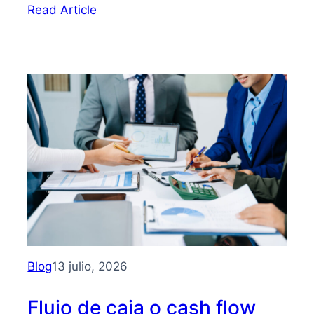
:
Read Article
Bootstrapping:
qué
es
y
cómo
hacer
crecer
tu
PYME
sin
depender
de
inversionistas
Blog
13 julio, 2026
Flujo de caja o cash flow