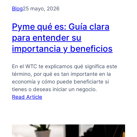
para
Blog
25 mayo, 2026
PYMES
Pyme qué es: Guía clara
para entender su
importancia y beneficios
En el WTC te explicamos qué significa este
término, por qué es tan importante en la
economía y cómo puede beneficiarte si
tienes o deseas iniciar un negocio.
:
Read Article
Pyme
qué
es:
Guía
clara