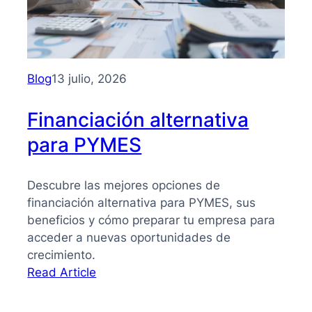
PYMES:
la
guía
que
necesitas
Blog
13 julio, 2026
para
tomar
Financiación alternativa
mejores
para PYMES
decisiones
Descubre las mejores opciones de
financiación alternativa para PYMES, sus
beneficios y cómo preparar tu empresa para
acceder a nuevas oportunidades de
crecimiento.
:
Read Article
Financiación
alternativa