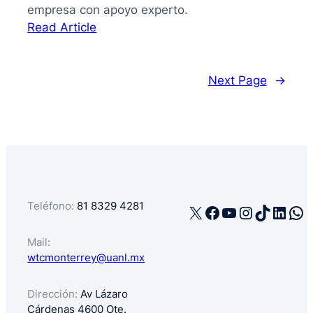
empresa con apoyo experto.
:
Read Article
La
guía
de
Next Page
→
cómo
registrar
mi
negocio
en
México
Teléfono:
81 8329 4281
X
Facebook
YouTube
Instagra
TikTok
Linke
Wh
Mail:
wtcmonterrey@uanl.mx
Dirección:
Av Lázaro
Cárdenas 4600 Ote.