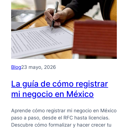
para
entender
su
importancia
y
beneficios
Blog
23 mayo, 2026
La guía de cómo registrar
mi negocio en México
Aprende cómo registrar mi negocio en México
paso a paso, desde el RFC hasta licencias.
Descubre cómo formalizar y hacer crecer tu