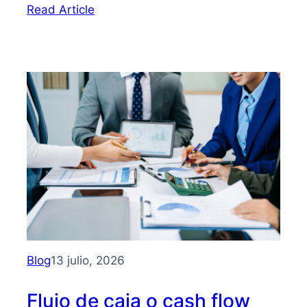
:
Read Article
Bootstrapping:
qué
es
y
cómo
hacer
crecer
tu
PYME
sin
depender
de
inversionistas
Blog
13 julio, 2026
Flujo de caja o cash flow