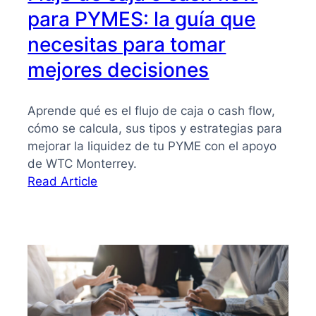
para PYMES: la guía que
necesitas para tomar
mejores decisiones
Aprende qué es el flujo de caja o cash flow,
cómo se calcula, sus tipos y estrategias para
mejorar la liquidez de tu PYME con el apoyo
de WTC Monterrey.
:
Read Article
Flujo
de
caja
o
cash
flow
para