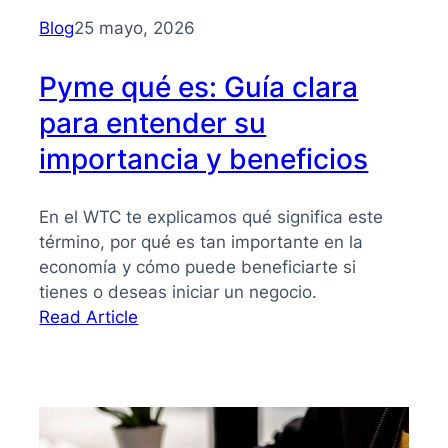
para
Blog
25 mayo, 2026
PYMES
Pyme qué es: Guía clara
para entender su
importancia y beneficios
En el WTC te explicamos qué significa este
término, por qué es tan importante en la
economía y cómo puede beneficiarte si
tienes o deseas iniciar un negocio.
:
Read Article
Pyme
qué
es:
Guía
clara