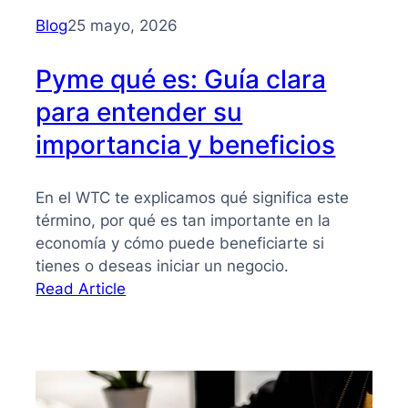
para
Blog
25 mayo, 2026
PYMES
Pyme qué es: Guía clara
para entender su
importancia y beneficios
En el WTC te explicamos qué significa este
término, por qué es tan importante en la
economía y cómo puede beneficiarte si
tienes o deseas iniciar un negocio.
:
Read Article
Pyme
qué
es:
Guía
clara