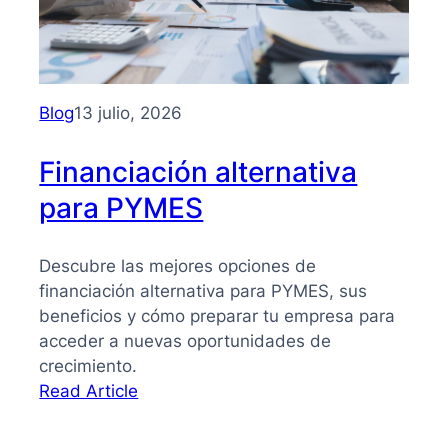
PYMES:
la
guía
que
necesitas
Blog
13 julio, 2026
para
tomar
Financiación alternativa
mejores
para PYMES
decisiones
Descubre las mejores opciones de
financiación alternativa para PYMES, sus
beneficios y cómo preparar tu empresa para
acceder a nuevas oportunidades de
crecimiento.
:
Read Article
Financiación
alternativa