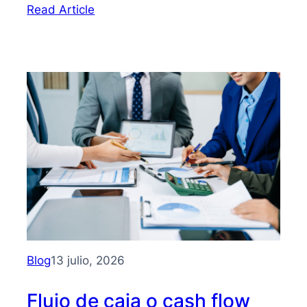
:
Read Article
Bootstrapping:
qué
es
y
cómo
hacer
crecer
tu
PYME
sin
depender
de
inversionistas
Blog
13 julio, 2026
Flujo de caja o cash flow