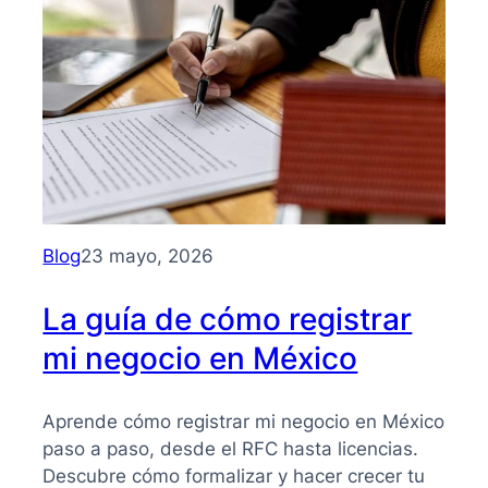
para
entender
su
importancia
y
beneficios
Blog
23 mayo, 2026
La guía de cómo registrar
mi negocio en México
Aprende cómo registrar mi negocio en México
paso a paso, desde el RFC hasta licencias.
Descubre cómo formalizar y hacer crecer tu