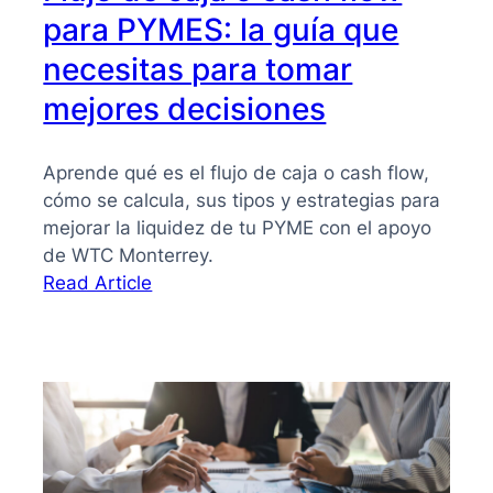
para PYMES: la guía que
necesitas para tomar
mejores decisiones
Aprende qué es el flujo de caja o cash flow,
cómo se calcula, sus tipos y estrategias para
mejorar la liquidez de tu PYME con el apoyo
de WTC Monterrey.
:
Read Article
Flujo
de
caja
o
cash
flow
para