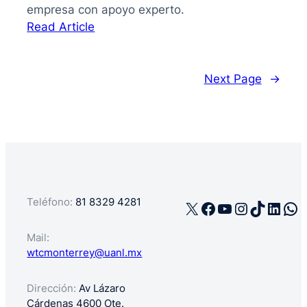
empresa con apoyo experto.
:
Read Article
La
guía
de
Next Page
→
cómo
registrar
mi
negocio
en
México
Teléfono:
81 8329 4281
X
Facebook
YouTube
Instagra
TikTok
Linke
Wh
Mail:
wtcmonterrey@uanl.mx
Dirección:
Av Lázaro
Cárdenas 4600 Ote.