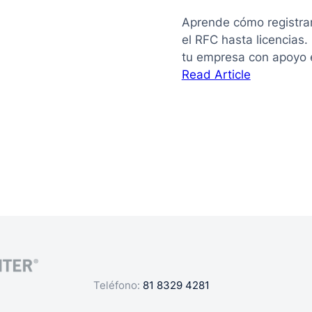
Aprende cómo registra
el RFC hasta licencias
tu empresa con apoyo 
:
Read Article
La
guía
de
cómo
registrar
mi
negocio
en
México
Teléfono:
81 8329 4281