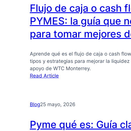
Flujo de caja o cash 
PYMES: la guía que n
para tomar mejores d
Aprende qué es el flujo de caja o cash flo
tipos y estrategias para mejorar la liquide
apoyo de WTC Monterrey.
:
Read Article
Flujo
de
caja
Blog
25 mayo, 2026
o
cash
flow
Pyme qué es: Guía cl
para