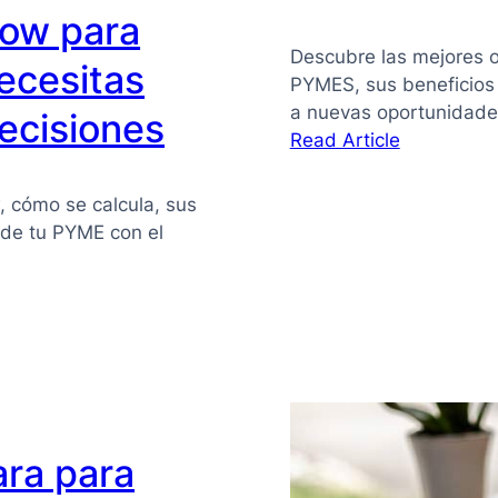
flow para
Descubre las mejores o
ecesitas
PYMES, sus beneficios
a nuevas oportunidade
ecisiones
:
Read Article
Financiaci
alternativa
w, cómo se calcula, sus
para
z de tu PYME con el
PYMES
ara para