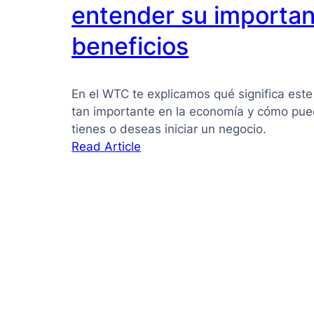
PYMES:
entender su importan
la
beneficios
guía
que
necesitas
En el WTC te explicamos qué significa este
para
tan importante en la economía y cómo pued
tomar
tienes o deseas iniciar un negocio.
mejores
:
Read Article
decisiones
Pyme
qué
es:
Guía
clara
para
entender
su
importancia