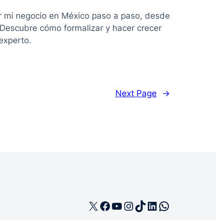
r mi negocio en México paso a paso, desde
. Descubre cómo formalizar y hacer crecer
experto.
Next Page
→
X
Facebook
YouTube
Instagram
TikTok
LinkedIn
WhatsApp