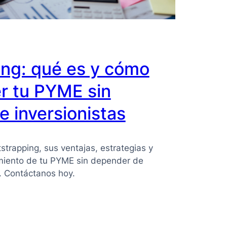
ing: qué es y cómo
r tu PYME sin
 inversionistas
strapping, sus ventajas, estrategias y
imiento de tu PYME sin depender de
s. Contáctanos hoy.
ing: