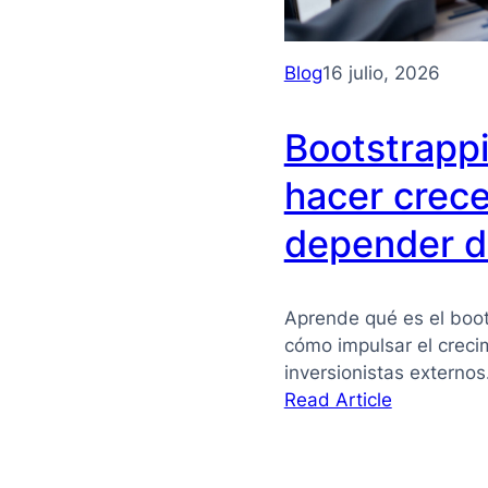
Blog
16 julio, 2026
Bootstrapp
hacer crece
depender de
Aprende qué es el boot
cómo impulsar el crec
inversionistas externo
:
Read Article
Bootstrapp
qué
es