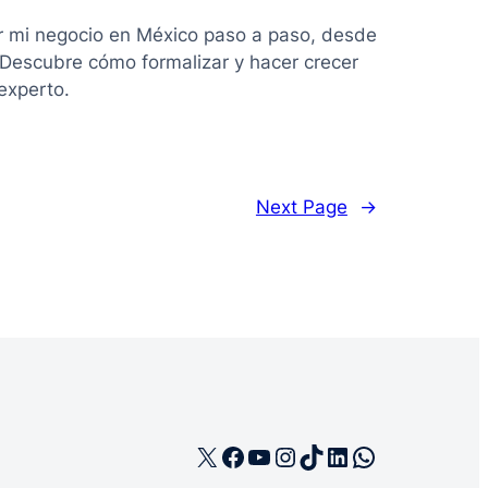
r mi negocio en México paso a paso, desde
. Descubre cómo formalizar y hacer crecer
experto.
Next Page
→
X
Facebook
YouTube
Instagram
TikTok
LinkedIn
WhatsApp