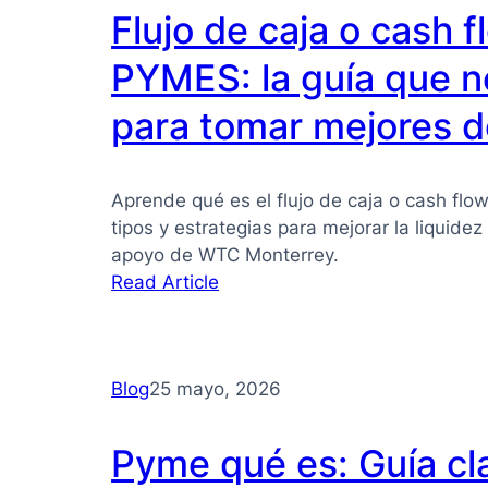
Flujo de caja o cash 
PYMES: la guía que n
para tomar mejores d
Aprende qué es el flujo de caja o cash flo
tipos y estrategias para mejorar la liquide
apoyo de WTC Monterrey.
:
Read Article
Flujo
de
caja
Blog
25 mayo, 2026
o
cash
flow
Pyme qué es: Guía cl
para