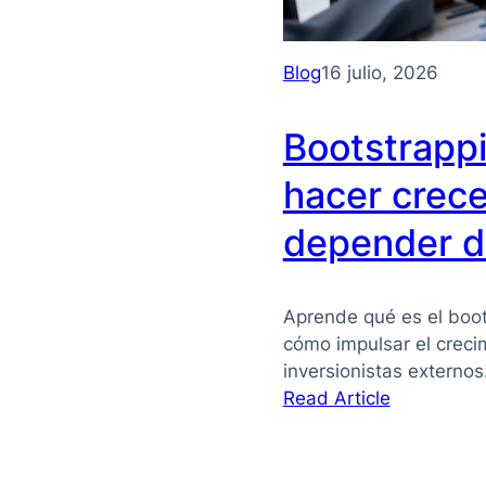
Blog
16 julio, 2026
Bootstrapp
hacer crece
depender de
Aprende qué es el boot
cómo impulsar el crec
inversionistas externo
:
Read Article
Bootstrapp
qué
es