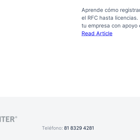
Aprende cómo registra
el RFC hasta licencias
tu empresa con apoyo 
:
Read Article
La
guía
de
cómo
registrar
mi
negocio
en
México
Teléfono:
81 8329 4281