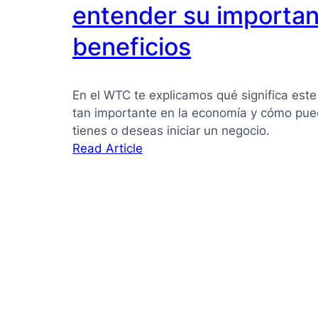
PYMES:
entender su importan
la
beneficios
guía
que
necesitas
En el WTC te explicamos qué significa este
para
tan importante en la economía y cómo pued
tomar
tienes o deseas iniciar un negocio.
mejores
:
Read Article
decisiones
Pyme
qué
es:
Guía
clara
para
entender
su
importancia