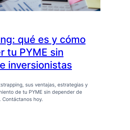
ing: qué es y cómo
r tu PYME sin
 inversionistas
strapping, sus ventajas, estrategias y
imiento de tu PYME sin depender de
s. Contáctanos hoy.
ing: