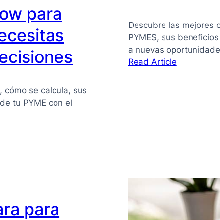
flow para
Descubre las mejores o
ecesitas
PYMES, sus beneficios
a nuevas oportunidade
ecisiones
:
Read Article
Financiaci
alternativa
w, cómo se calcula, sus
para
z de tu PYME con el
PYMES
ara para