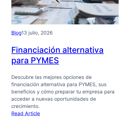
PYMES:
la
guía
que
necesitas
Blog
13 julio, 2026
para
tomar
Financiación alternativa
mejores
para PYMES
decisiones
Descubre las mejores opciones de
financiación alternativa para PYMES, sus
beneficios y cómo preparar tu empresa para
acceder a nuevas oportunidades de
crecimiento.
:
Read Article
Financiación
alternativa