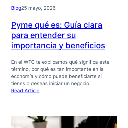
para
Blog
25 mayo, 2026
PYMES
Pyme qué es: Guía clara
para entender su
importancia y beneficios
En el WTC te explicamos qué significa este
término, por qué es tan importante en la
economía y cómo puede beneficiarte si
tienes o deseas iniciar un negocio.
:
Read Article
Pyme
qué
es:
Guía
clara