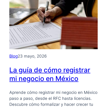
para
entender
su
importancia
y
beneficios
Blog
23 mayo, 2026
La guía de cómo registrar
mi negocio en México
Aprende cómo registrar mi negocio en México
paso a paso, desde el RFC hasta licencias.
Descubre cómo formalizar y hacer crecer tu