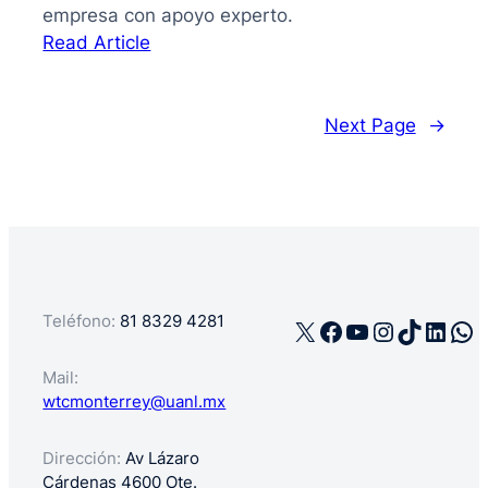
empresa con apoyo experto.
:
Read Article
La
guía
de
Next Page
→
cómo
registrar
mi
negocio
en
México
Teléfono:
81 8329 4281
X
Facebook
YouTube
Instagra
TikTok
Linke
Wh
Mail:
wtcmonterrey@uanl.mx
Dirección:
Av Lázaro
Cárdenas 4600 Ote.