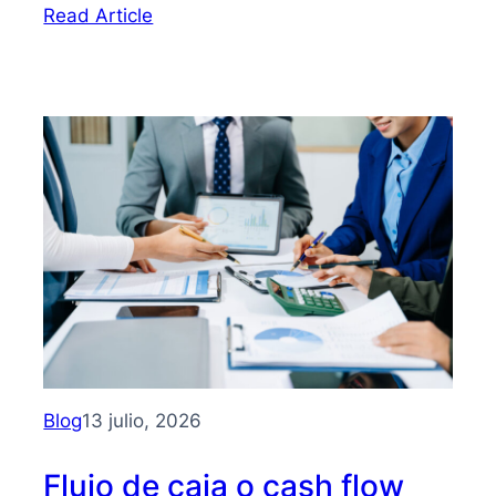
:
Read Article
Bootstrapping:
qué
es
y
cómo
hacer
crecer
tu
PYME
sin
depender
de
inversionistas
Blog
13 julio, 2026
Flujo de caja o cash flow