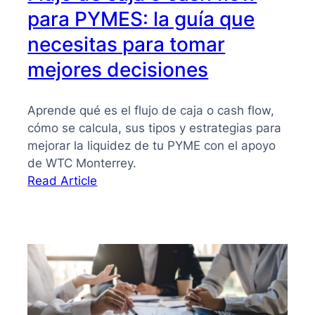
para PYMES: la guía que
necesitas para tomar
mejores decisiones
Aprende qué es el flujo de caja o cash flow,
cómo se calcula, sus tipos y estrategias para
mejorar la liquidez de tu PYME con el apoyo
de WTC Monterrey.
:
Read Article
Flujo
de
caja
o
cash
flow
para