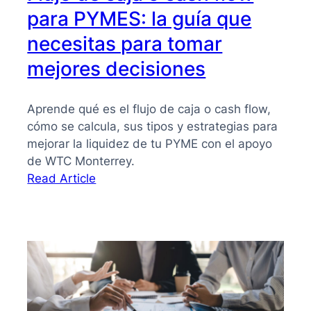
para PYMES: la guía que
necesitas para tomar
mejores decisiones
Aprende qué es el flujo de caja o cash flow,
cómo se calcula, sus tipos y estrategias para
mejorar la liquidez de tu PYME con el apoyo
de WTC Monterrey.
:
Read Article
Flujo
de
caja
o
cash
flow
para