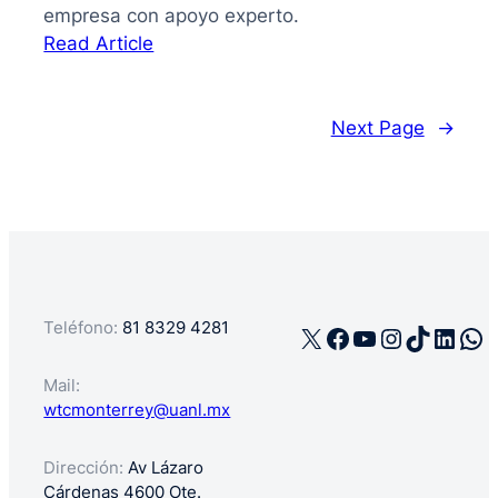
empresa con apoyo experto.
:
Read Article
La
guía
de
Next Page
→
cómo
registrar
mi
negocio
en
México
Teléfono:
81 8329 4281
X
Facebook
YouTube
Instagra
TikTok
Linke
Wh
Mail:
wtcmonterrey@uanl.mx
Dirección:
Av Lázaro
Cárdenas 4600 Ote.