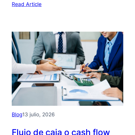
:
Read Article
Bootstrapping:
qué
es
y
cómo
hacer
crecer
tu
PYME
sin
depender
de
inversionistas
Blog
13 julio, 2026
Flujo de caja o cash flow