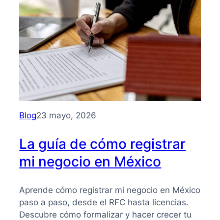
para
entender
su
importancia
y
beneficios
Blog
23 mayo, 2026
La guía de cómo registrar
mi negocio en México
Aprende cómo registrar mi negocio en México
paso a paso, desde el RFC hasta licencias.
Descubre cómo formalizar y hacer crecer tu