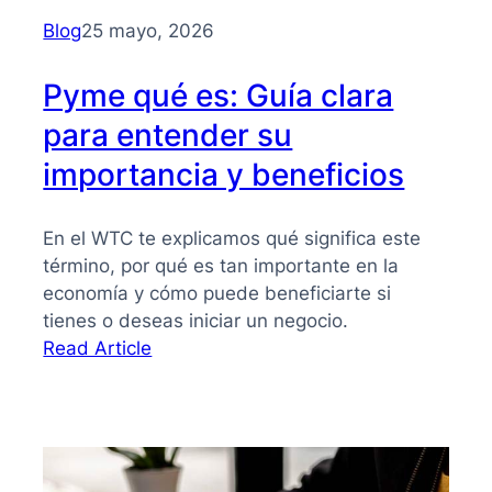
para
Blog
25 mayo, 2026
PYMES
Pyme qué es: Guía clara
para entender su
importancia y beneficios
En el WTC te explicamos qué significa este
término, por qué es tan importante en la
economía y cómo puede beneficiarte si
tienes o deseas iniciar un negocio.
:
Read Article
Pyme
qué
es:
Guía
clara