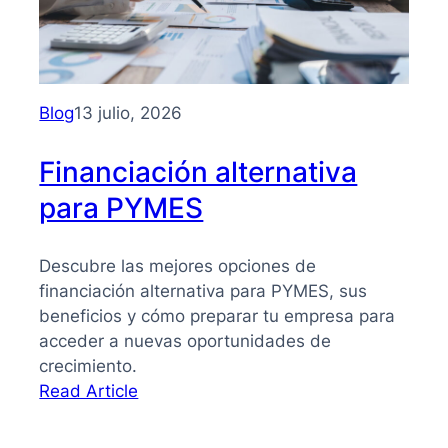
PYMES:
la
guía
que
necesitas
Blog
13 julio, 2026
para
tomar
Financiación alternativa
mejores
para PYMES
decisiones
Descubre las mejores opciones de
financiación alternativa para PYMES, sus
beneficios y cómo preparar tu empresa para
acceder a nuevas oportunidades de
crecimiento.
:
Read Article
Financiación
alternativa