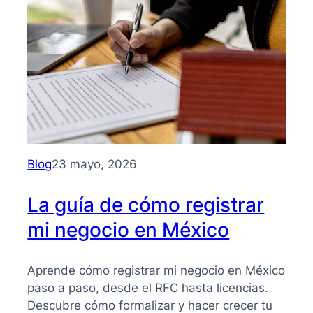
para
entender
su
importancia
y
beneficios
Blog
23 mayo, 2026
La guía de cómo registrar
mi negocio en México
Aprende cómo registrar mi negocio en México
paso a paso, desde el RFC hasta licencias.
Descubre cómo formalizar y hacer crecer tu