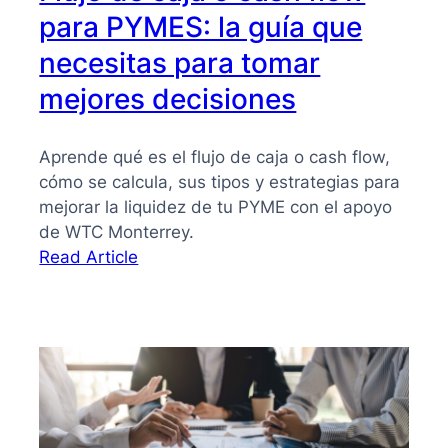
para PYMES: la guía que
necesitas para tomar
mejores decisiones
Aprende qué es el flujo de caja o cash flow,
cómo se calcula, sus tipos y estrategias para
mejorar la liquidez de tu PYME con el apoyo
de WTC Monterrey.
:
Read Article
Flujo
de
caja
o
cash
flow
para