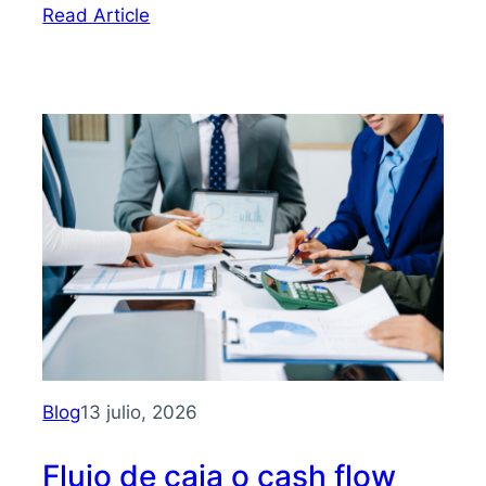
:
Read Article
Bootstrapping:
qué
es
y
cómo
hacer
crecer
tu
PYME
sin
depender
de
inversionistas
Blog
13 julio, 2026
Flujo de caja o cash flow