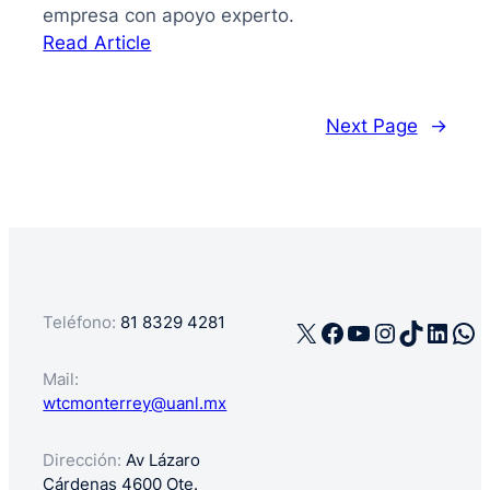
empresa con apoyo experto.
:
Read Article
La
guía
de
Next Page
→
cómo
registrar
mi
negocio
en
México
Teléfono:
81 8329 4281
X
Facebook
YouTube
Instagra
TikTok
Linke
Wh
Mail:
wtcmonterrey@uanl.mx
Dirección:
Av Lázaro
Cárdenas 4600 Ote.