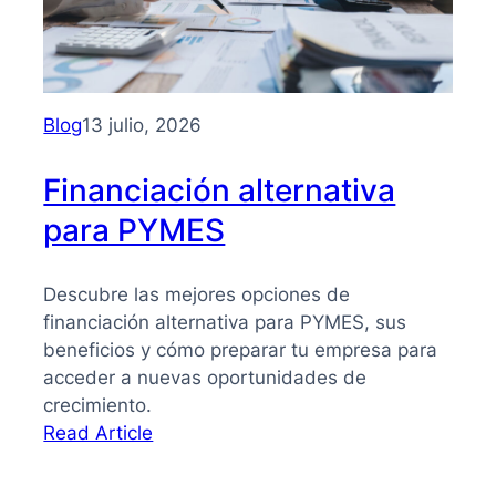
PYMES:
la
guía
que
necesitas
Blog
13 julio, 2026
para
tomar
Financiación alternativa
mejores
para PYMES
decisiones
Descubre las mejores opciones de
financiación alternativa para PYMES, sus
beneficios y cómo preparar tu empresa para
acceder a nuevas oportunidades de
crecimiento.
:
Read Article
Financiación
alternativa