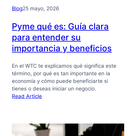
para
Blog
25 mayo, 2026
PYMES
Pyme qué es: Guía clara
para entender su
importancia y beneficios
En el WTC te explicamos qué significa este
término, por qué es tan importante en la
economía y cómo puede beneficiarte si
tienes o deseas iniciar un negocio.
:
Read Article
Pyme
qué
es:
Guía
clara