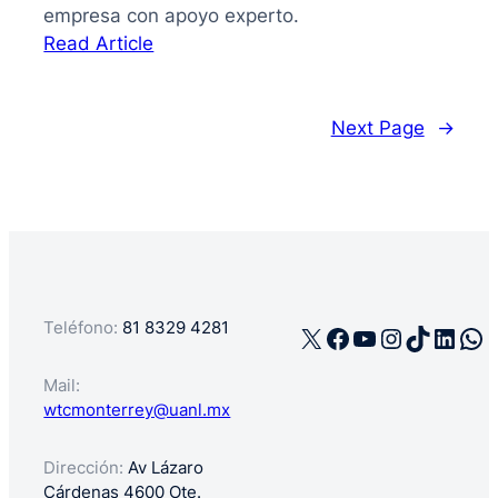
empresa con apoyo experto.
:
Read Article
La
guía
de
Next Page
→
cómo
registrar
mi
negocio
en
México
Teléfono:
81 8329 4281
X
Facebook
YouTube
Instagra
TikTok
Linke
Wh
Mail:
wtcmonterrey@uanl.mx
Dirección:
Av Lázaro
Cárdenas 4600 Ote.