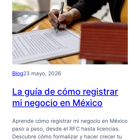
para
entender
su
importancia
y
beneficios
Blog
23 mayo, 2026
La guía de cómo registrar
mi negocio en México
Aprende cómo registrar mi negocio en México
paso a paso, desde el RFC hasta licencias.
Descubre cómo formalizar y hacer crecer tu