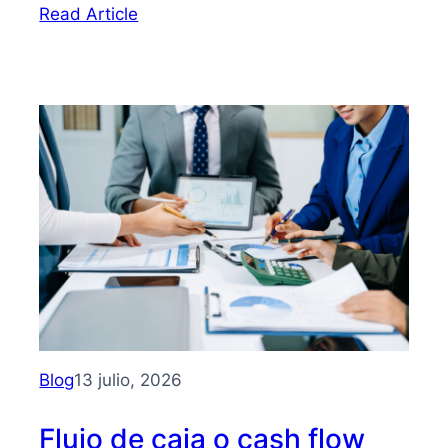
:
Read Article
Bootstrapping:
qué
es
y
cómo
hacer
crecer
tu
PYME
sin
depender
de
inversionistas
Blog
13 julio, 2026
Flujo de caja o cash flow