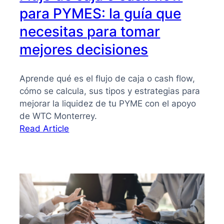
para PYMES: la guía que
necesitas para tomar
mejores decisiones
Aprende qué es el flujo de caja o cash flow,
cómo se calcula, sus tipos y estrategias para
mejorar la liquidez de tu PYME con el apoyo
de WTC Monterrey.
:
Read Article
Flujo
de
caja
o
cash
flow
para