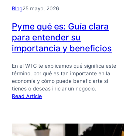
para
Blog
25 mayo, 2026
PYMES
Pyme qué es: Guía clara
para entender su
importancia y beneficios
En el WTC te explicamos qué significa este
término, por qué es tan importante en la
economía y cómo puede beneficiarte si
tienes o deseas iniciar un negocio.
:
Read Article
Pyme
qué
es:
Guía
clara