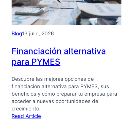
PYMES:
la
guía
que
necesitas
Blog
13 julio, 2026
para
tomar
Financiación alternativa
mejores
para PYMES
decisiones
Descubre las mejores opciones de
financiación alternativa para PYMES, sus
beneficios y cómo preparar tu empresa para
acceder a nuevas oportunidades de
crecimiento.
:
Read Article
Financiación
alternativa