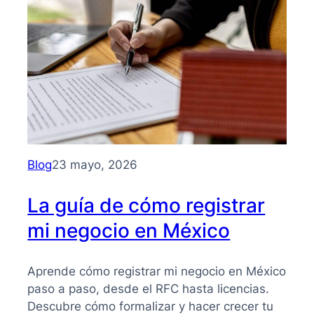
para
entender
su
importancia
y
beneficios
Blog
23 mayo, 2026
La guía de cómo registrar
mi negocio en México
Aprende cómo registrar mi negocio en México
paso a paso, desde el RFC hasta licencias.
Descubre cómo formalizar y hacer crecer tu