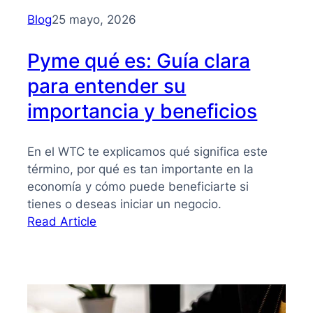
para
Blog
25 mayo, 2026
PYMES
Pyme qué es: Guía clara
para entender su
importancia y beneficios
En el WTC te explicamos qué significa este
término, por qué es tan importante en la
economía y cómo puede beneficiarte si
tienes o deseas iniciar un negocio.
:
Read Article
Pyme
qué
es:
Guía
clara