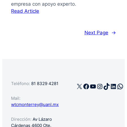
empresa con apoyo experto.
:
Read Article
La
guía
de
Next Page
→
cómo
registrar
mi
negocio
en
México
Teléfono:
81 8329 4281
X
Facebook
YouTube
Instagra
TikTok
Linke
Wh
Mail:
wtcmonterrey@uanl.mx
Dirección:
Av Lázaro
Cárdenas 4600 Ote.