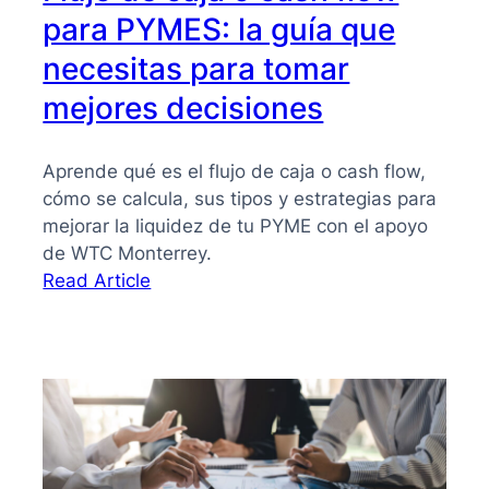
para PYMES: la guía que
necesitas para tomar
mejores decisiones
Aprende qué es el flujo de caja o cash flow,
cómo se calcula, sus tipos y estrategias para
mejorar la liquidez de tu PYME con el apoyo
de WTC Monterrey.
:
Read Article
Flujo
de
caja
o
cash
flow
para