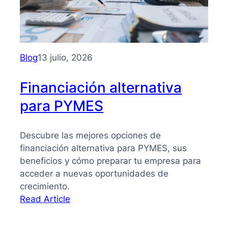
PYMES:
la
guía
que
necesitas
Blog
13 julio, 2026
para
tomar
Financiación alternativa
mejores
para PYMES
decisiones
Descubre las mejores opciones de
financiación alternativa para PYMES, sus
beneficios y cómo preparar tu empresa para
acceder a nuevas oportunidades de
crecimiento.
:
Read Article
Financiación
alternativa