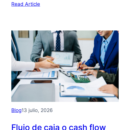
:
Read Article
Bootstrapping:
qué
es
y
cómo
hacer
crecer
tu
PYME
sin
depender
de
inversionistas
Blog
13 julio, 2026
Flujo de caja o cash flow