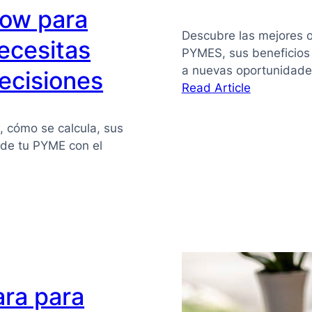
flow para
Descubre las mejores o
ecesitas
PYMES, sus beneficios
a nuevas oportunidade
ecisiones
:
Read Article
Financiaci
alternativa
w, cómo se calcula, sus
para
z de tu PYME con el
PYMES
ara para