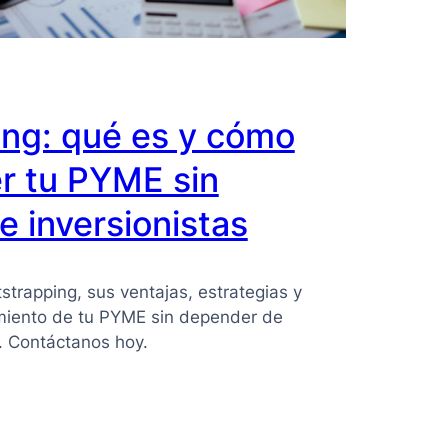
ing: qué es y cómo
r tu PYME sin
 inversionistas
strapping, sus ventajas, estrategias y
imiento de tu PYME sin depender de
s. Contáctanos hoy.
ing: