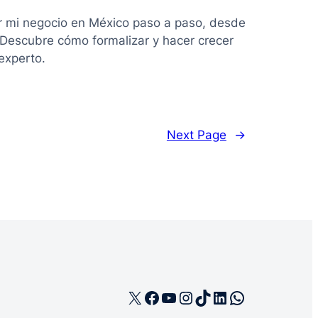
r mi negocio en México paso a paso, desde
. Descubre cómo formalizar y hacer crecer
experto.
Next Page
→
X
Facebook
YouTube
Instagram
TikTok
LinkedIn
WhatsApp