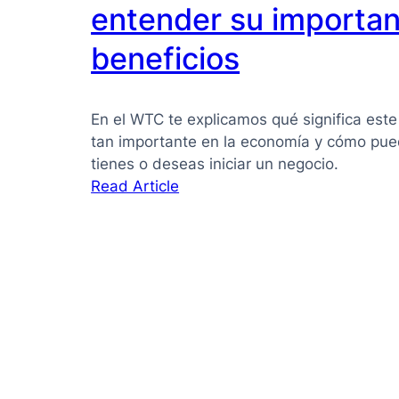
PYMES:
entender su importan
la
beneficios
guía
que
necesitas
En el WTC te explicamos qué significa este
para
tan importante en la economía y cómo pued
tomar
tienes o deseas iniciar un negocio.
mejores
:
Read Article
decisiones
Pyme
qué
es:
Guía
clara
para
entender
su
importancia