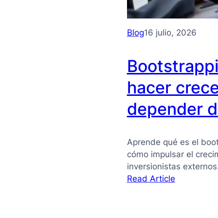
Blog
16 julio, 2026
Bootstrapp
hacer crece
depender de
Aprende qué es el boot
cómo impulsar el crec
inversionistas externo
:
Read Article
Bootstrapp
qué
es