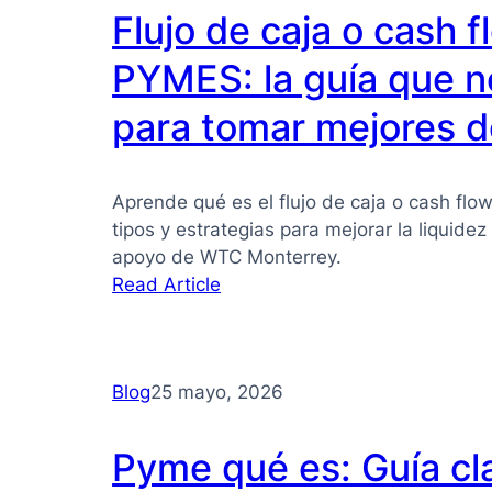
Flujo de caja o cash 
PYMES: la guía que n
para tomar mejores d
Aprende qué es el flujo de caja o cash flo
tipos y estrategias para mejorar la liquide
apoyo de WTC Monterrey.
:
Read Article
Flujo
de
caja
Blog
25 mayo, 2026
o
cash
flow
Pyme qué es: Guía cl
para