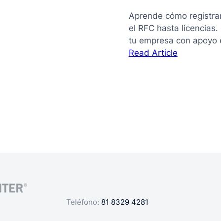
Aprende cómo registra
el RFC hasta licencias
tu empresa con apoyo 
:
Read Article
La
guía
de
cómo
registrar
mi
negocio
en
México
Teléfono:
81 8329 4281