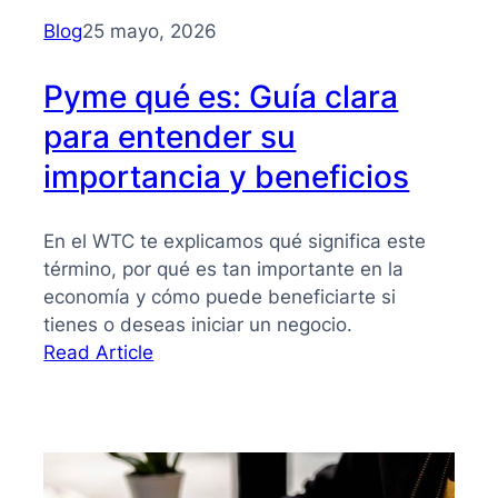
para
Blog
25 mayo, 2026
PYMES
Pyme qué es: Guía clara
para entender su
importancia y beneficios
En el WTC te explicamos qué significa este
término, por qué es tan importante en la
economía y cómo puede beneficiarte si
tienes o deseas iniciar un negocio.
:
Read Article
Pyme
qué
es:
Guía
clara