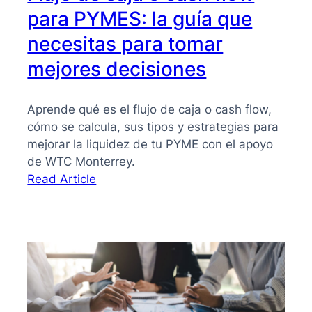
para PYMES: la guía que
necesitas para tomar
mejores decisiones
Aprende qué es el flujo de caja o cash flow,
cómo se calcula, sus tipos y estrategias para
mejorar la liquidez de tu PYME con el apoyo
de WTC Monterrey.
:
Read Article
Flujo
de
caja
o
cash
flow
para