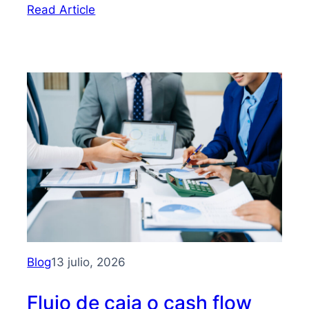
:
Read Article
Bootstrapping:
qué
es
y
cómo
hacer
crecer
tu
PYME
sin
depender
de
inversionistas
Blog
13 julio, 2026
Flujo de caja o cash flow