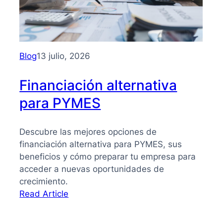
PYMES:
la
guía
que
necesitas
Blog
13 julio, 2026
para
tomar
Financiación alternativa
mejores
para PYMES
decisiones
Descubre las mejores opciones de
financiación alternativa para PYMES, sus
beneficios y cómo preparar tu empresa para
acceder a nuevas oportunidades de
crecimiento.
:
Read Article
Financiación
alternativa