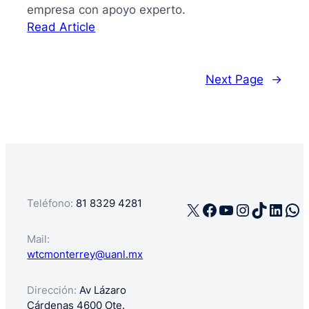
empresa con apoyo experto.
:
Read Article
La
guía
de
Next Page
→
cómo
registrar
mi
negocio
en
México
Teléfono:
81 8329 4281
X
Facebook
YouTube
Instagra
TikTok
Linke
Wh
Mail:
wtcmonterrey@uanl.mx
Dirección:
Av Lázaro
Cárdenas 4600 Ote.