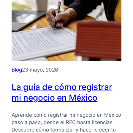
para
entender
su
importancia
y
beneficios
Blog
23 mayo, 2026
La guía de cómo registrar
mi negocio en México
Aprende cómo registrar mi negocio en México
paso a paso, desde el RFC hasta licencias.
Descubre cómo formalizar y hacer crecer tu