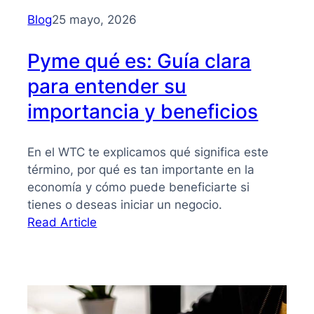
para
Blog
25 mayo, 2026
PYMES
Pyme qué es: Guía clara
para entender su
importancia y beneficios
En el WTC te explicamos qué significa este
término, por qué es tan importante en la
economía y cómo puede beneficiarte si
tienes o deseas iniciar un negocio.
:
Read Article
Pyme
qué
es:
Guía
clara