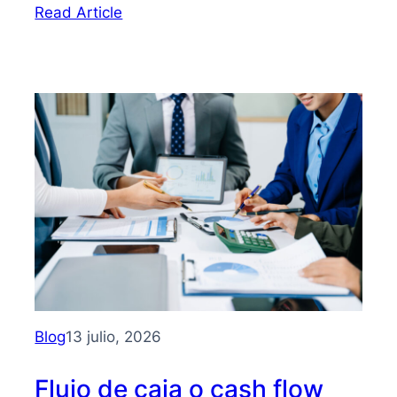
:
Read Article
Bootstrapping:
qué
es
y
cómo
hacer
crecer
tu
PYME
sin
depender
de
inversionistas
Blog
13 julio, 2026
Flujo de caja o cash flow