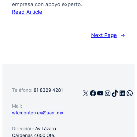
empresa con apoyo experto.
:
Read Article
La
guía
de
Next Page
→
cómo
registrar
mi
negocio
en
México
Teléfono:
81 8329 4281
X
Facebook
YouTube
Instagra
TikTok
Linke
Wh
Mail:
wtcmonterrey@uanl.mx
Dirección:
Av Lázaro
Cárdenas 4600 Ote.