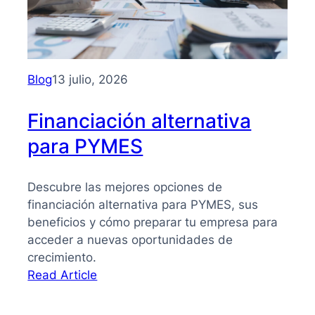
PYMES:
la
guía
que
necesitas
Blog
13 julio, 2026
para
tomar
Financiación alternativa
mejores
para PYMES
decisiones
Descubre las mejores opciones de
financiación alternativa para PYMES, sus
beneficios y cómo preparar tu empresa para
acceder a nuevas oportunidades de
crecimiento.
:
Read Article
Financiación
alternativa