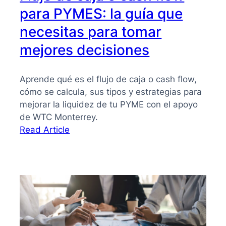
para PYMES: la guía que
necesitas para tomar
mejores decisiones
Aprende qué es el flujo de caja o cash flow,
cómo se calcula, sus tipos y estrategias para
mejorar la liquidez de tu PYME con el apoyo
de WTC Monterrey.
:
Read Article
Flujo
de
caja
o
cash
flow
para