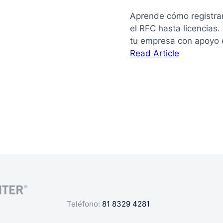
Aprende cómo registra
el RFC hasta licencias
tu empresa con apoyo 
:
Read Article
La
guía
de
cómo
registrar
mi
negocio
en
México
Teléfono:
81 8329 4281