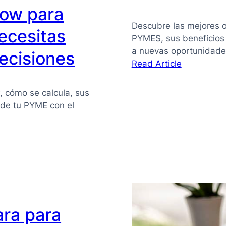
flow para
Descubre las mejores o
ecesitas
PYMES, sus beneficios
a nuevas oportunidade
ecisiones
:
Read Article
Financiaci
alternativa
w, cómo se calcula, sus
para
z de tu PYME con el
PYMES
ara para