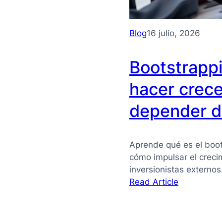
Blog
16 julio, 2026
Bootstrapp
hacer crece
depender de
Aprende qué es el boot
cómo impulsar el crec
inversionistas externo
:
Read Article
Bootstrapp
qué
es