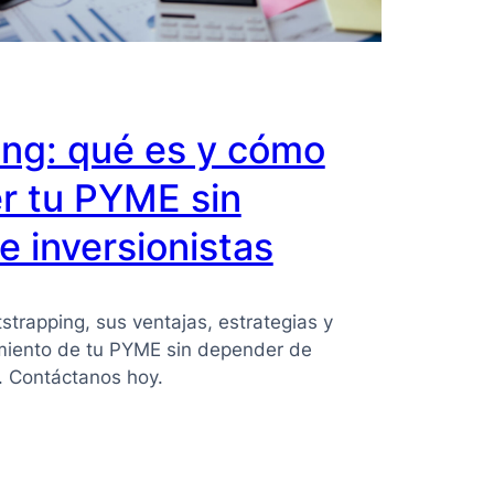
ing: qué es y cómo
r tu PYME sin
 inversionistas
strapping, sus ventajas, estrategias y
imiento de tu PYME sin depender de
s. Contáctanos hoy.
ing: