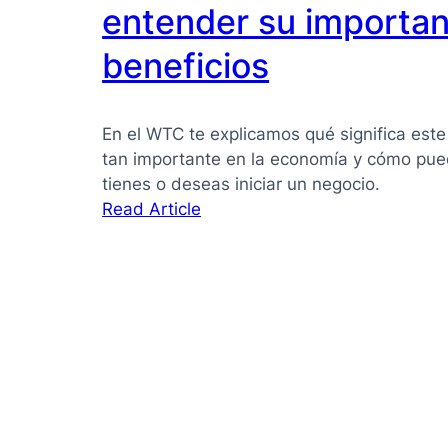
PYMES:
entender su importan
la
beneficios
guía
que
necesitas
En el WTC te explicamos qué significa este
para
tan importante en la economía y cómo pued
tomar
tienes o deseas iniciar un negocio.
mejores
:
Read Article
decisiones
Pyme
qué
es:
Guía
clara
para
entender
su
importancia