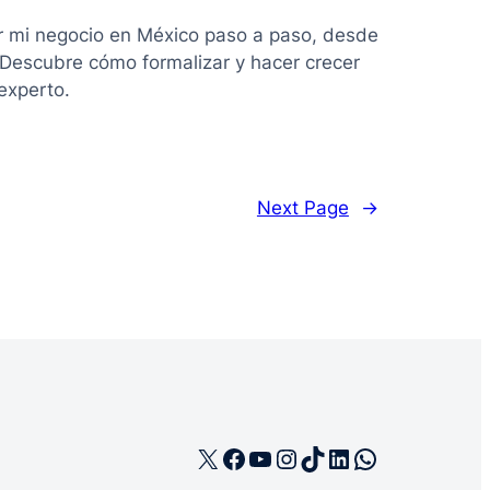
r mi negocio en México paso a paso, desde
. Descubre cómo formalizar y hacer crecer
experto.
Next Page
→
X
Facebook
YouTube
Instagram
TikTok
LinkedIn
WhatsApp