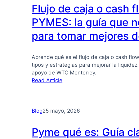
Flujo de caja o cash 
PYMES: la guía que n
para tomar mejores d
Aprende qué es el flujo de caja o cash flo
tipos y estrategias para mejorar la liquide
apoyo de WTC Monterrey.
:
Read Article
Flujo
de
caja
Blog
25 mayo, 2026
o
cash
flow
Pyme qué es: Guía cl
para