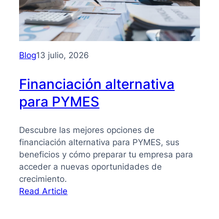
PYMES:
la
guía
que
necesitas
Blog
13 julio, 2026
para
tomar
Financiación alternativa
mejores
para PYMES
decisiones
Descubre las mejores opciones de
financiación alternativa para PYMES, sus
beneficios y cómo preparar tu empresa para
acceder a nuevas oportunidades de
crecimiento.
:
Read Article
Financiación
alternativa