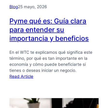
para
Blog
25 mayo, 2026
PYMES
Pyme qué es: Guía clara
para entender su
importancia y beneficios
En el WTC te explicamos qué significa este
término, por qué es tan importante en la
economía y cómo puede beneficiarte si
tienes o deseas iniciar un negocio.
:
Read Article
Pyme
qué
es:
Guía
clara