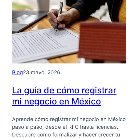
para
entender
su
importancia
y
beneficios
Blog
23 mayo, 2026
La guía de cómo registrar
mi negocio en México
Aprende cómo registrar mi negocio en México
paso a paso, desde el RFC hasta licencias.
Descubre cómo formalizar y hacer crecer tu