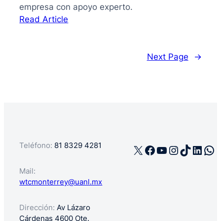
empresa con apoyo experto.
:
Read Article
La
guía
de
Next Page
→
cómo
registrar
mi
negocio
en
México
Teléfono:
81 8329 4281
X
Facebook
YouTube
Instagra
TikTok
Linke
Wh
Mail:
wtcmonterrey@uanl.mx
Dirección:
Av Lázaro
Cárdenas 4600 Ote.