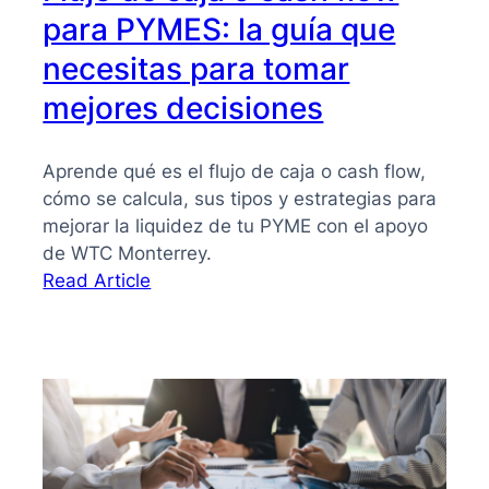
para PYMES: la guía que
necesitas para tomar
mejores decisiones
Aprende qué es el flujo de caja o cash flow,
cómo se calcula, sus tipos y estrategias para
mejorar la liquidez de tu PYME con el apoyo
de WTC Monterrey.
:
Read Article
Flujo
de
caja
o
cash
flow
para