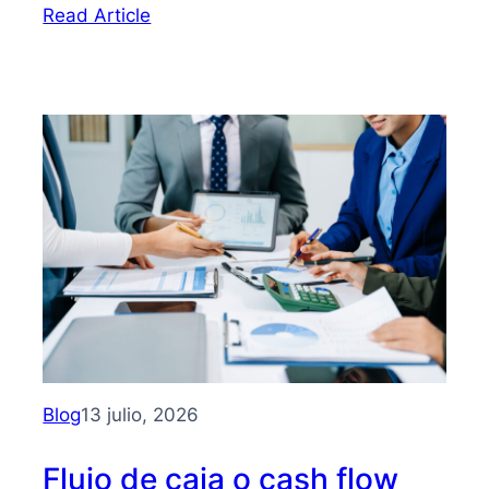
:
Read Article
Bootstrapping:
qué
es
y
cómo
hacer
crecer
tu
PYME
sin
depender
de
inversionistas
Blog
13 julio, 2026
Flujo de caja o cash flow